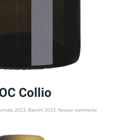
DOC Collio
su
Annata 2023
,
Bianchi 2023
.
Nessun commento
Primarûl
•
Friulano
DOC