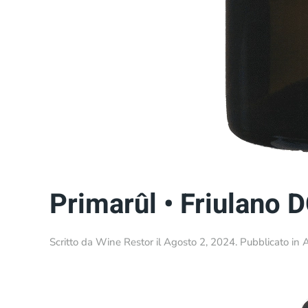
Primarûl • Friulano 
Scritto da
Wine Restor
il
Agosto 2, 2024
. Pubblicato in