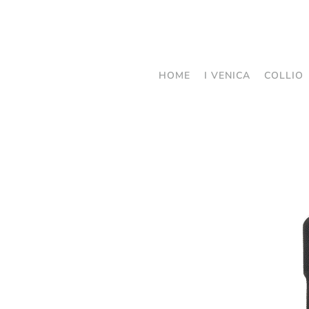
Passa
al
contenuto
HOME
I VENICA
COLLIO
principale