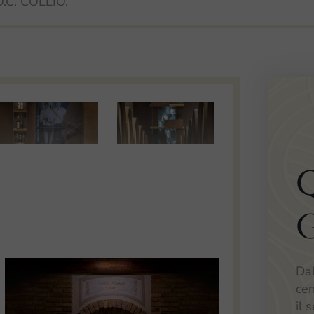
O.C. COLLIO.
Q
G
Da
cen
il 