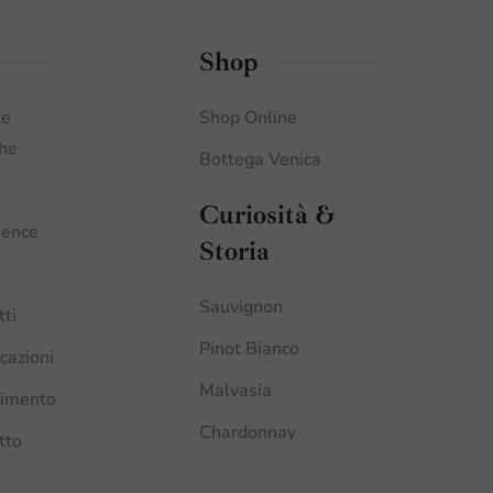
Shop
te
Shop Online
che
Bottega Venica
Curiosità &
ience
Storia
Sauvignon
tti
Pinot Bianco
icazioni
Malvasia
imento
Chardonnay
tto