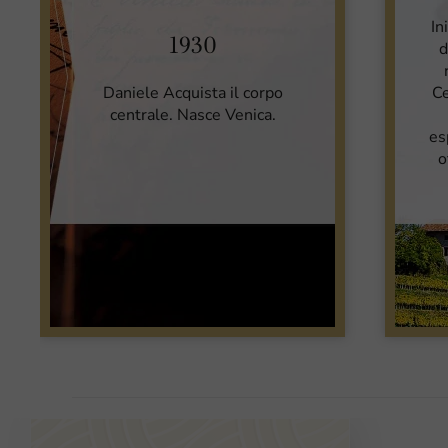
In
1930
d
Daniele Acquista il corpo
Ce
centrale. Nasce Venica.
es
o