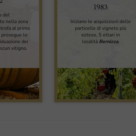
2
1983
o del
ito nella zona
Iniziano le acquisizioni delle
itrofa al primo
particelle di vigneto più
; prosegue lo
estese, 5 ettari in
viduazione dei
località
Bernizza
.
ascun vitigno.