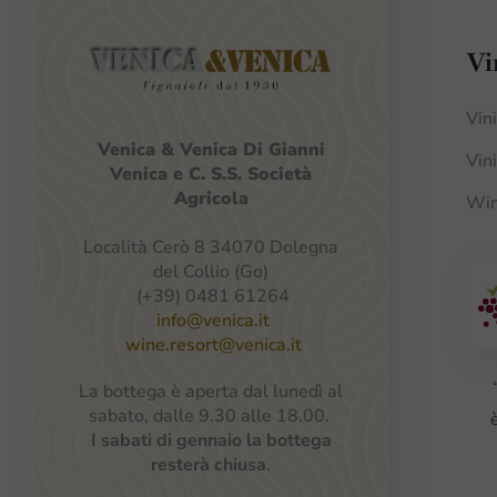
Vi
Vin
Venica
&
Venica
Di Gianni
Vin
Venica
e
C.
S.S.
Società
Agricola
Win
Località Cerò 8 34070 Dolegna
del Collio (Go)
(+39) 0481 61264
info@venica.it
wine.resort@venica.it
La bottega è aperta dal lunedì al
sabato, dalle 9.30 alle 18.00.
I sabati di gennaio la bottega
resterà chiusa
.