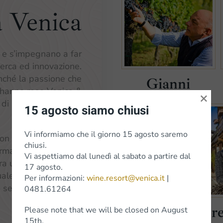
a Venica
o e s’impegnano a far
icerca ed innovazione.
onché la passione che
Gianni
 hanno reso Venica &
×
a di produzione è così
15 agosto siamo chiusi
sintetizzata:
Vi informiamo che il giorno 15 agosto saremo
on la natura richiede
chiusi.
formata nel tempo per
Vi aspettiamo dal lunedì al sabato a partire dal
 tra uomo e ambiente.
17 agosto.
le si può ricevere il
Per informazioni:
wine.resort@venica.it
|
se si dà il massimo.
0481.61264
Ser
Please note that we will be closed on August
15th.