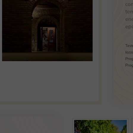
con
tem
ene
ep
Test
Iozz
Prog
Prog