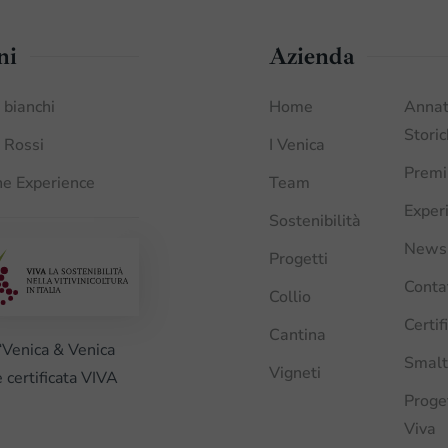
ni
Azienda
i bianchi
Home
Anna
Stori
i Rossi
I Venica
Premi
e Experience
Team
Exper
Sostenibilità
News
Progetti
Conta
Collio
Certif
Cantina
“Venica & Venica
Smalt
Vigneti
è certificata VIVA
Proge
Viva