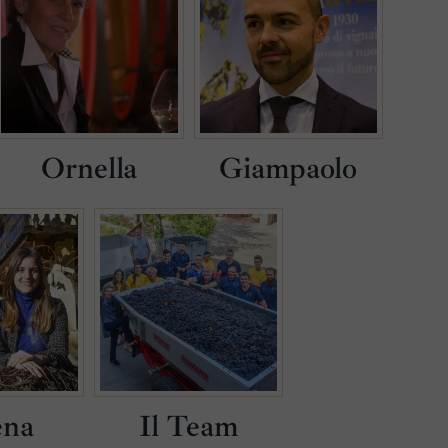
Ornella
Giampaolo
ena
Il Team