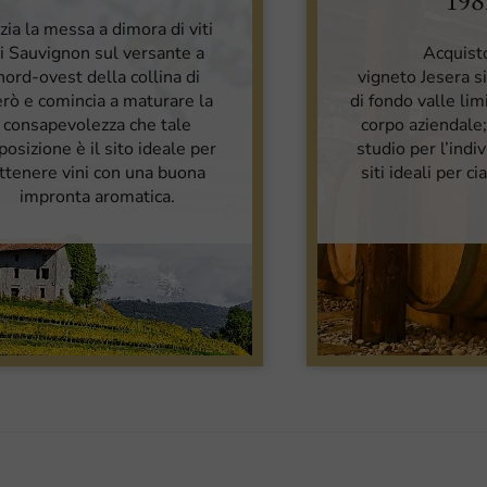
198
izia la messa a dimora di viti
i Sauvignon sul versante a
Acquist
nord-ovest della collina di
vigneto Jesera s
rò e comincia a maturare la
di fondo valle lim
consapevolezza che tale
corpo aziendale
posizione è il sito ideale per
studio per l’indi
ttenere vini con una buona
siti ideali per ci
impronta aromatica.