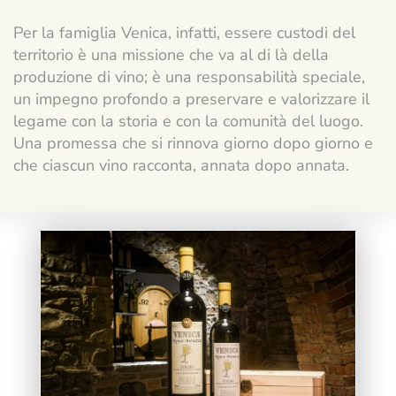
Per la famiglia Venica, infatti, essere custodi del
territorio è una missione che va al di là della
produzione di vino; è una responsabilità speciale,
un impegno profondo a preservare e valorizzare il
legame con la storia e con la comunità del luogo.
Una promessa che si rinnova giorno dopo giorno e
che ciascun vino racconta, annata dopo annata.