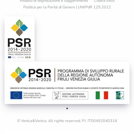
Modulo di segnalazione e suggerimento
Codice Etico
Politica per la Parità di Genere | UNI/PdR 125:2022
© Venica&Venica. All rights reserved. P.I. IT00492040316