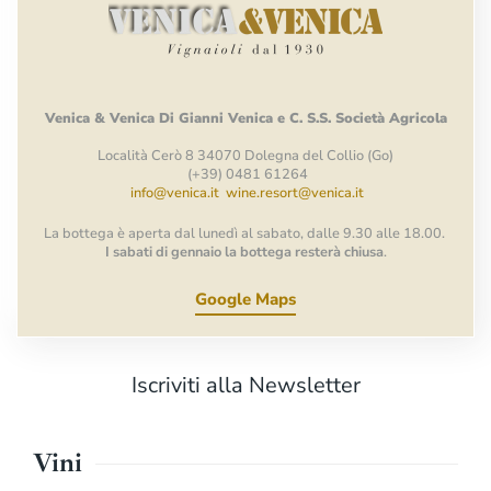
Venica
&
Venica
Di Gianni
Venica
e
C.
S.S.
Società
Agricola
Località Cerò 8 34070 Dolegna del Collio (Go)
(+39) 0481 61264
info@venica.it
wine.resort@venica.it
La bottega è aperta dal lunedì al sabato, dalle 9.30 alle 18.00.
I sabati di gennaio la bottega resterà chiusa
.
Google Maps
Iscriviti alla Newsletter
Vini