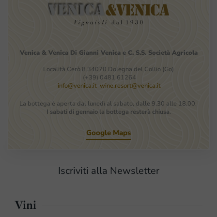
Venica
&
Venica
Di Gianni
Venica
e
C.
S.S.
Società
Agricola
Località Cerò 8 34070 Dolegna del Collio (Go)
(+39) 0481 61264
info@venica.it
wine.resort@venica.it
La bottega è aperta dal lunedì al sabato, dalle 9.30 alle 18.00.
I sabati di gennaio la bottega resterà chiusa
.
Google Maps
Iscriviti alla Newsletter
Vini