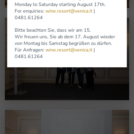
Monday to Saturday starting August 17th.
For enquiries:
wine.resort@venica.it
|
0481.61264
Bitte beachten Sie, dass wir am 15.
Wir freuen uns, Sie ab dem 17. August wieder
von Montag bis Samstag begrüßen zu dürfen.
Für Anfragen:
wine.resort@venica.it
|
0481.61264
Ingrandisci