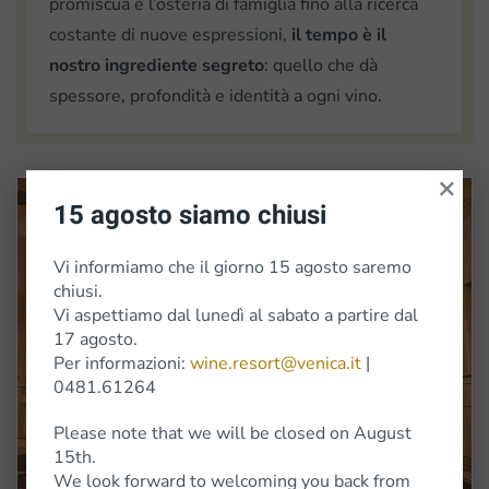
promiscua e l’osteria di famiglia fino alla ricerca
costante di nuove espressioni,
il tempo è il
nostro ingrediente segreto
: quello che dà
spessore, profondità e identità a ogni vino.
×
15 agosto siamo chiusi
Vi informiamo che il giorno 15 agosto saremo
chiusi.
Vi aspettiamo dal lunedì al sabato a partire dal
17 agosto.
Ingrandisci
Per informazioni:
wine.resort@venica.it
|
0481.61264
Please note that we will be closed on August
15th.
We look forward to welcoming you back from