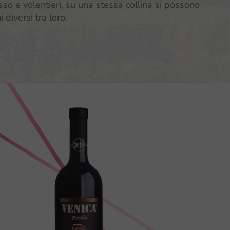
sso e volentieri, su una stessa collina si possono
 diversi tra loro.
oppettino
Perilla •
 Friuli
Merlot DOC
Colli
Collio
ientali