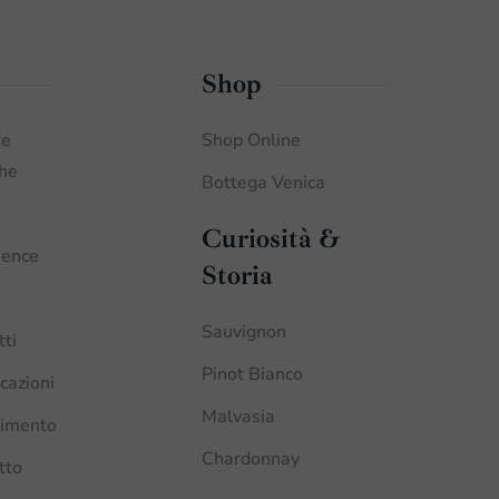
Shop
te
Shop Online
che
Bottega Venica
Curiosità &
ience
Storia
Sauvignon
tti
Pinot Bianco
icazioni
Malvasia
imento
Chardonnay
tto