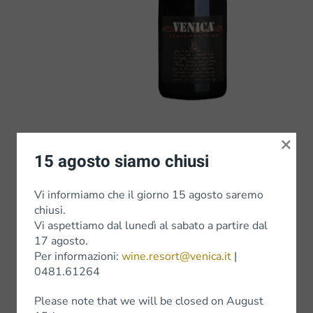
Orientali
Scopri
×
15 agosto siamo chiusi
Vi informiamo che il giorno 15 agosto saremo
chiusi.
Vi aspettiamo dal lunedì al sabato a partire dal
17 agosto.
Per informazioni:
wine.resort@venica.it
|
0481.61264
Cabernet
Please note that we will be closed on August