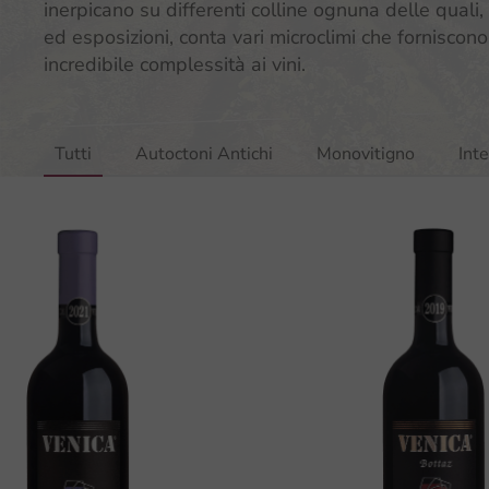
inerpicano su differenti colline ognuna delle quali, 
ed esposizioni, conta vari microclimi che forniscon
incredibile complessità ai vini.
Tutti
Autoctoni Antichi
Monovitigno
Int
Merlot DOC
Collio
Scopri