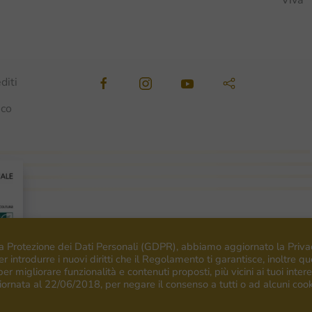
Viva
diti
ico
a Protezione dei Dati Personali (GDPR), abbiamo aggiornato la Priva
r introdurre i nuovi diritti che il Regolamento ti garantisce, inoltre q
 per migliorare funzionalità e contenuti proposti, più vicini ai tuoi intere
iornata al 22/06/2018, per negare il consenso a tutti o ad alcuni cook
English
(
Inglese
)
Deutsch
(
Tedesco
)
Italiano