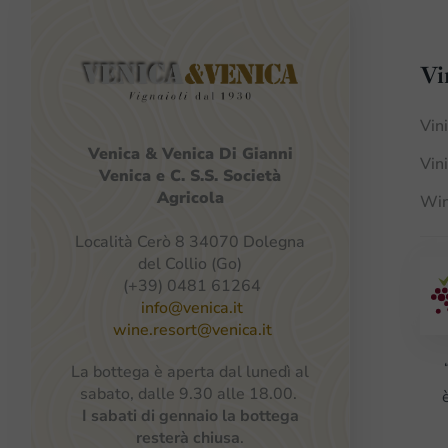
Vi
Vin
Venica
&
Venica
Di Gianni
Vin
Venica
e
C.
S.S.
Società
Agricola
Win
Località Cerò 8 34070 Dolegna
del Collio (Go)
(+39) 0481 61264
info@venica.it
wine.resort@venica.it
La bottega è aperta dal lunedì al
sabato, dalle 9.30 alle 18.00.
I sabati di gennaio la bottega
resterà chiusa
.