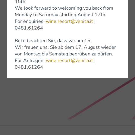
Franc DOC
15th.
We look forward to welcoming you back from
Collio
Monday to Saturday starting August 17th.
For enquiries:
wine.resort@venica.it
|
Scopri
0481.61264
Bitte beachten Sie, dass wir am 15.
Wir freuen uns, Sie ab dem 17. August wieder
von Montag bis Samstag begrüßen zu dürfen.
Für Anfragen:
wine.resort@venica.it
|
0481.61264