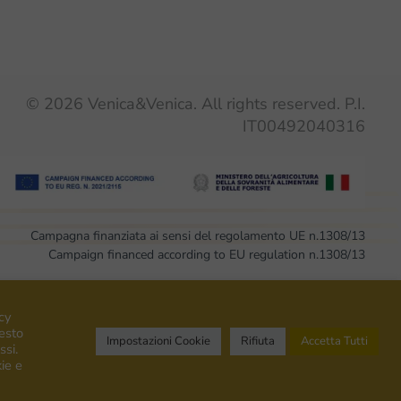
©
2026
Venica&Venica. All rights reserved. P.I.
IT00492040316
Campagna finanziata ai sensi del regolamento UE n.1308/13
Campaign financed according to EU regulation n.1308/13
cy
uesto
Impostazioni Cookie
Rifiuta
Accetta Tutti
ssi.
ie e