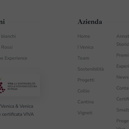
ni
Azienda
i bianchi
Home
Anna
Stori
i Rossi
I Venica
Premi
e Experience
Team
Exper
Sostenibilità
News
Progetti
Conta
Collio
Certif
Cantina
“Venica & Venica
Smalt
Vigneti
è certificata VIVA
Proge