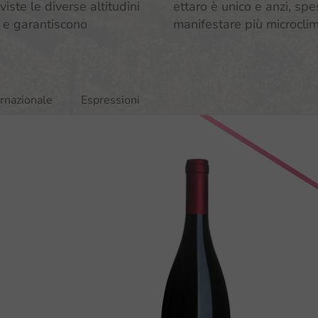
viste le diverse altitudini
ettaro è unico e anzi, spe
o e garantiscono
manifestare più microclimi
ernazionale
Espressioni
Bottaz •
Refosco dal
Schi
Peduncolo
DOC
Rosso DOC
Friuli Colli
Or