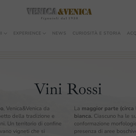
I
EXPERIENCE
NEWS
CURIOSITÀ E STORIA
ACQ
Vini Rossi
io
, Venica&Venica da
La
maggior parte (circa l
etto della tradizione e
bianca.
Ciascuno ha le sue
ni. Un territorio di confine
conformazione morfologica,
vano vigneti che si
presenza di aree boschive