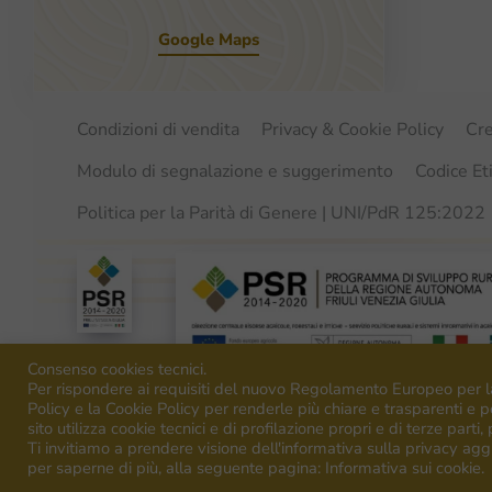
Google Maps
Condizioni di vendita
Privacy & Cookie Policy
Cre
Modulo di segnalazione e suggerimento
Codice Et
Politica per la Parità di Genere | UNI/PdR 125:2022
Consenso cookies tecnici.
Per rispondere ai requisiti del nuovo Regolamento Europeo per l
Policy e la Cookie Policy per renderle più chiare e trasparenti e pe
sito utilizza cookie tecnici e di profilazione propri e di terze parti,
Ti invitiamo a prendere visione dell'informativa sulla privacy agg
per saperne di più, alla seguente pagina: Informativa sui cookie.