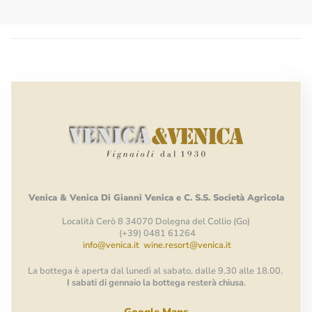
Venica
&
Venica
Di Gianni
Venica
e
C.
S.S.
Società
Agricola
Località Cerò 8 34070 Dolegna del Collio (Go)
(+39) 0481 61264
info@venica.it
wine.resort@venica.it
La bottega è aperta dal lunedì al sabato, dalle 9.30 alle 18.00.
I sabati di gennaio la bottega resterà chiusa
.
Google Maps