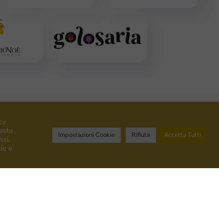
cy
uesto
Impostazioni Cookie
Rifiuta
Accetta Tutti
ssi.
ie e
Shop
te
Shop Online
che
Bottega Venica