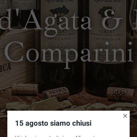
 d'Agata &
Comparini
×
15 agosto siamo chiusi