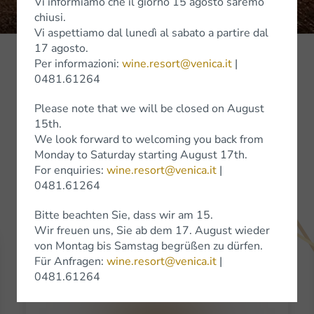
Vi informiamo che il giorno 15 agosto saremo
chiusi.
Vi aspettiamo dal lunedì al sabato a partire dal
17 agosto.
Per informazioni:
wine.resort@venica.it
|
0481.61264
Resetta Filtri
Please note that we will be closed on August
15th.
We look forward to welcoming you back from
Monday to Saturday starting August 17th.
For enquiries:
wine.resort@venica.it
|
0481.61264
Bitte beachten Sie, dass wir am 15.
Wir freuen uns, Sie ab dem 17. August wieder
von Montag bis Samstag begrüßen zu dürfen.
Premio: Vin | Guida all'eccellenza del vino
Für Anfragen:
wine.resort@venica.it
|
italiano
0481.61264
Anno: 2010
Punteggio: 86/100