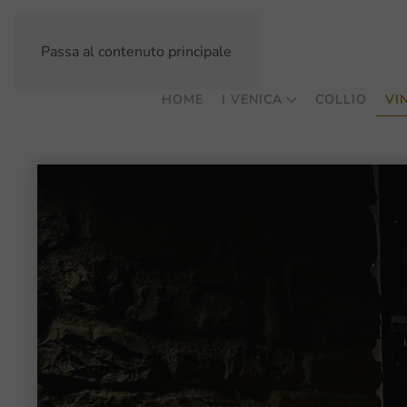
Passa al contenuto principale
HOME
I VENICA
COLLIO
VIN