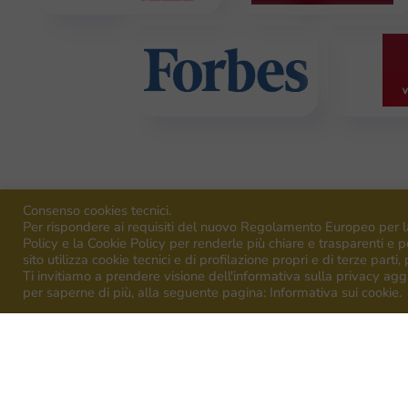
Consenso cookies tecnici.
Per rispondere ai requisiti del nuovo Regolamento Europeo per l
Policy e la Cookie Policy per renderle più chiare e trasparenti e pe
sito utilizza cookie tecnici e di profilazione propri e di terze parti,
Ti invitiamo a prendere visione dell'informativa sulla privacy agg
Vi
per saperne di più, alla seguente pagina: Informativa sui cookie.
Vin
Venica
&
Venica
Di Gianni
Vin
Venica
e
C.
S.S.
Società