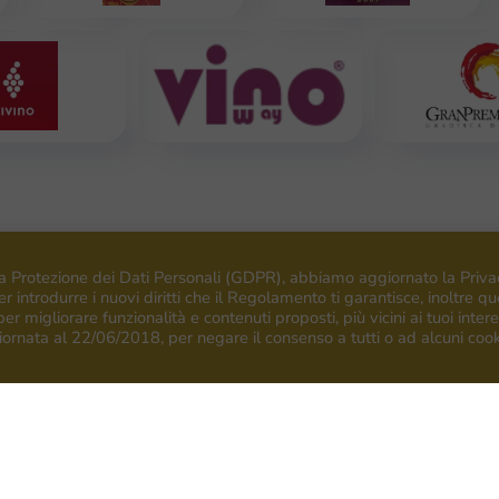
a Protezione dei Dati Personali (GDPR), abbiamo aggiornato la Priva
r introdurre i nuovi diritti che il Regolamento ti garantisce, inoltre q
 per migliorare funzionalità e contenuti proposti, più vicini ai tuoi intere
iornata al 22/06/2018, per negare il consenso a tutti o ad alcuni cook
ni
Azienda
i bianchi
Home
Anna
Stori
i Rossi
I Venica
Premi