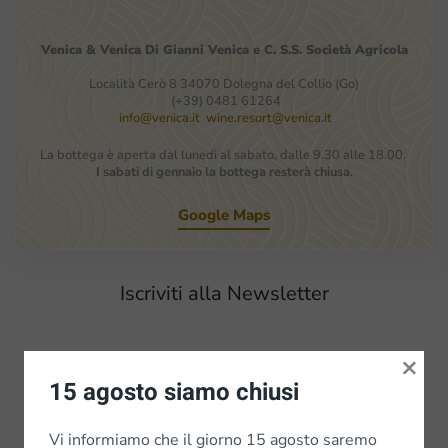
Venica
&
Venica
Di Gianni
Venica
e
C.
S.S.
Società
Agricola
Località Cerò 8 34070 Dolegna del Collio (Go)
(+39) 0481 61264
info@venica.it
wine.resort@venica.it
La bottega è aperta dal lunedì al sabato, dalle 9.30 alle 18.00.
I sabati di gennaio la bottega resterà chiusa
.
Google Maps
Iscriviti alla Newsletter
×
Vini
15 agosto siamo chiusi
Vini bianchi
Vi informiamo che il giorno 15 agosto saremo