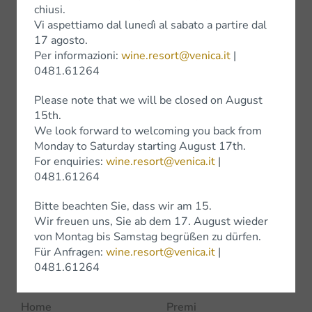
Vini Rossi
chiusi.
Vi aspettiamo dal lunedì al sabato a partire dal
Wine Experience
17 agosto.
Per informazioni:
wine.resort@venica.it
|
0481.61264
Please note that we will be closed on August
Shop
15th.
We look forward to welcoming you back from
Shop Online
Monday to Saturday starting August 17th.
For enquiries:
wine.resort@venica.it
|
Bottega Venica
0481.61264
Negozi
Bitte beachten Sie, dass wir am 15.
Wir freuen uns, Sie ab dem 17. August wieder
von Montag bis Samstag begrüßen zu dürfen.
Für Anfragen:
wine.resort@venica.it
|
0481.61264
Azienda
Home
Premi