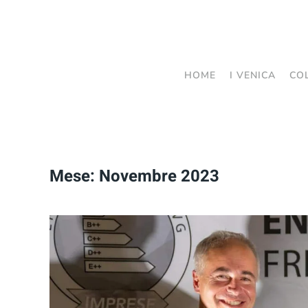
Passa
al
contenuto
HOME
I VENICA
CO
principale
Mese:
Novembre 2023