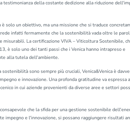
la testimonianza della costante dedizione alla riduzione dell'im
 è solo un obiettivo, ma una missione che si traduce concret
 crede infatti fermamente che la sostenibilità vada oltre le paro
 e misurabili. La certificazione VIVA – Viticoltura Sostenibile, c
3, è solo uno dei tanti passi che i Venica hanno intrapreso e
te alla tutela dell'ambiente.
la sostenibilità sono sempre più cruciali, Venica&Venica è davve
impegno e innovazione. Una profonda gratitudine va espressa a
nico in cui aziende provenienti da diverse aree e settori pos
consapevole che la sfida per una gestione sostenibile dell'ene
nte impegno e l'innovazione, si possano raggiungere risultati an