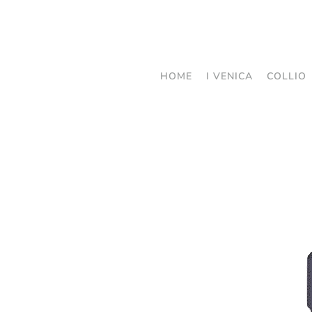
Passa
al
contenuto
HOME
I VENICA
COLLIO
principale