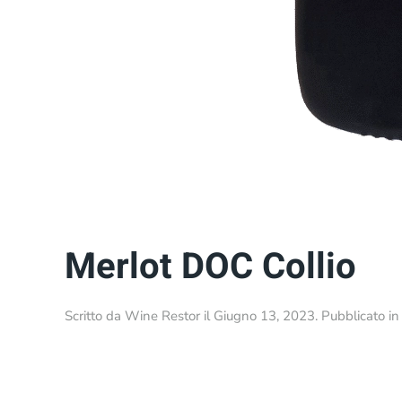
Merlot DOC Collio
Scritto da
Wine Restor
il
Giugno 13, 2023
. Pubblicato i