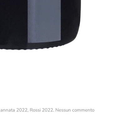
su
n
annata 2022
,
Rossi 2022
.
Nessun commento
Merlot
DOC
Collio