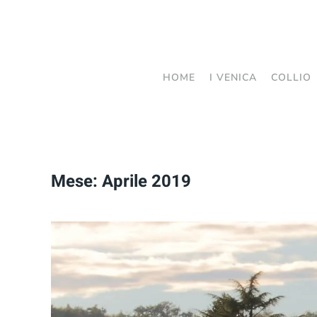
Passa
al
contenuto
HOME
I VENICA
COLLIO
principale
Mese:
Aprile 2019