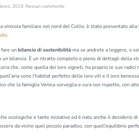
su
News
,
2019
.
Nessun commento
Per
Venica
&
da vinicola familiare nel nord del Collio, è stato presentato alla
Venica
sito.
la
sostenibilità
i fare un
bilancio di sostenibilità
ma se andrete a leggere, o so
è
impegno
un bilancio. È un ritratto completo e pieno di dettagli della st
quotidiano
toria che, come quella dei loro vigneti, ha proprio le sue radici 
e
quell’aria sono l’habitat perfetto delle loro viti e il loro benesse
trasparenza
gico che la famiglia Venica sorveglia e cura con rispetto, con at
te ecologiche e tante iniziative ed è nato anche il desiderio di
noscere da vicino quel piccolo paradiso, con quell’equilibrio perfe