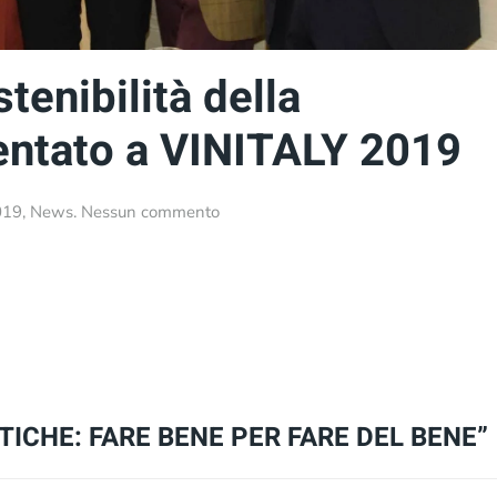
tenibilità della
entato a VINITALY 2019
su
019
,
News
.
Nessun commento
Primo
Bilancio
di
Sostenibilità
della
Venica&Venica
presentato
a
VINITALY
ICHE: FARE BENE PER FARE DEL BENE”
2019