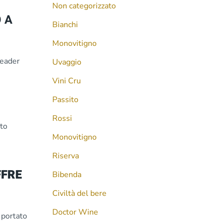
Non categorizzato
 A
Bianchi
Monovitigno
leader
Uvaggio
Vini Cru
Passito
Rossi
to
Monovitigno
Riserva
FFRE
Bibenda
Civiltà del bere
Doctor Wine
 portato