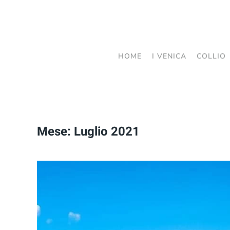
Passa
al
contenuto
HOME
I VENICA
COLLIO
principale
Mese:
Luglio 2021