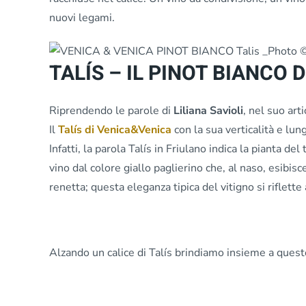
nuovi legami.
TALÍS – IL PINOT BIANCO 
Riprendendo le parole di
Liliana Savioli
, nel suo arti
Il
Talís di Venica&Venica
con la sua verticalità e lu
Infatti, la parola Talís in Friulano indica la pianta del
vino dal colore giallo paglierino che, al naso, esibis
renetta; questa eleganza tipica del vitigno si riflett
Alzando un calice di Talís brindiamo insieme a ques