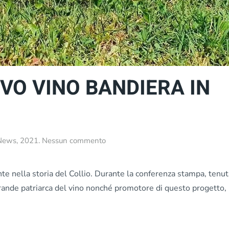
VO VINO BANDIERA IN
su
News
,
2021
.
Nessun commento
PINOT
BIANCO:
NUOVO
te nella storia del Collio. Durante la conferenza stampa, tenut
VINO
grande patriarca del vino nonché promotore di questo progetto,
BANDIERA
IN
COLLIO