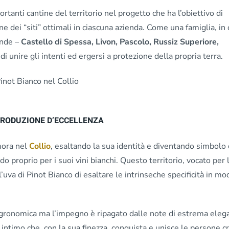
tanti cantine del territorio nel progetto che ha l’obiettivo di
ne dei “siti” ottimali in ciascuna azienda. Come una famiglia, in 
ende –
Castello di Spessa, Livon, Pascolo, Russiz Superiore,
i unire gli intenti ed ergersi a protezione della propria terra.
 PRODUZIONE D’ECCELLENZA
mora nel
Collio
, esaltando la sua identità e diventando simbolo 
 proprio per i suoi vini bianchi. Questo territorio, vocato per 
l’uva di Pinot Bianco di esaltare le intrinseche specificità in mo
 agronomica ma l’impegno è ripagato dalle note di estrema eleg
o intimo che, con la sua finezza, conquista e unisce le persone 