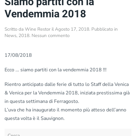
Siamo partiti con la
Vendemmia 2018
Scritto da
Wine Restor
il
Agosto 17, 2018
. Pubblicato in
su
News
,
2018
.
Nessun commento
Siamo
partiti
con
17/08/2018
la
Vendemmia
Ecco ... siamo partiti con la vendemmia 2018 !!!
2018
Rientro anticipato dalle ferie di tutto lo Staff della Venica
& Venica per la Vendemmia 2018, iniziata prestissima già
in questa settimana di Ferragosto.
L’uva che ha inaugurato il momento più atteso dell’anno
questa volta è il Sauvignon.