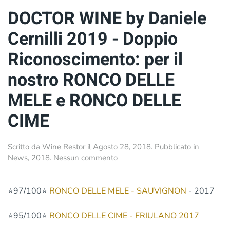
DOCTOR WINE by Daniele
Cernilli 2019 - Doppio
Riconoscimento: per il
nostro RONCO DELLE
MELE e RONCO DELLE
CIME
Scritto da
Wine Restor
il
Agosto 28, 2018
. Pubblicato in
su
News
,
2018
.
Nessun commento
DOCTOR
WINE
by
⭐️
97/100
⭐️
RONCO DELLE MELE - SAUVIGNON
- 2017
Daniele
Cernilli
⭐️
95/100
⭐️
RONCO DELLE CIME - FRIULANO 2017
2019