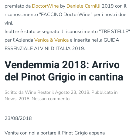
-
premiato da
DoctorWine
by
Daniele Cernilli
2019 con il
Doppio
riconoscimento "FACCINO DoctorWine" per i nostri due
Riconoscimento:
per
vini.
il
Inoltre è stato assegnato il riconoscimento "TRE STELLE"
nostro
per l'Azienda
Venica & Venica
RONCO
e inserita nella GUIDA
DELLE
ESSENZIALE AI VINI D’ITALIA 2019.
MELE
e
Vendemmia 2018: Arrivo
RONCO
DELLE
del Pinot Grigio in cantina
CIME
Scritto da
Wine Restor
il
Agosto 23, 2018
. Pubblicato in
su
News
,
2018
.
Nessun commento
Vendemmia
2018:
Arrivo
23/08/2018
del
Pinot
Venite con noi a portare il Pinot Grigio appena