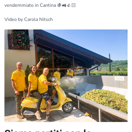
Grigio
vendemmiato in Cantina 🍇🚜👍🏻
in
cantina
Video by Carola Nitsch