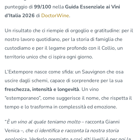
punteggio di
99/100
nella
Guida Essenziale ai Vini
d’Italia 2026
di
DoctorWine
.
Un risultato che ci riempie di orgoglio e gratitudine: per il
nostro lavoro quotidiano, per la storia di famiglia che
custodiamo e per il legame profondo con il Collio, un
territorio unico che ci ispira ogni giorno.
L’Extempore nasce come sfida: un Sauvignon che osa
uscire dagli schemi, capace di sorprendere per la sua
freschezza, intensità e longevità
. Un vino
“estemporaneo”, come suggerisce il nome, che rispetta il
tempo e lo trasforma in complessità ed emozione.
“
È un vino al quale teniamo molto
– racconta Gianni
Venica –,
che ci identifica e racconta la nostra storia
enologica. Vederlo premiato a così alti livelli è per noi la