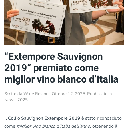
“Extempore Sauvignon
2019” premiato come
miglior vino bianco d’Italia
Scritto da
Wine Restor
il
Ottobre 12, 2025
. Pubblicato in
News
,
2025
.
Il
Collio Sauvignon Extempore 2019
è stato riconosciuto
come
miglior vino bianco d’Italia dell’anno
, ottenendo il