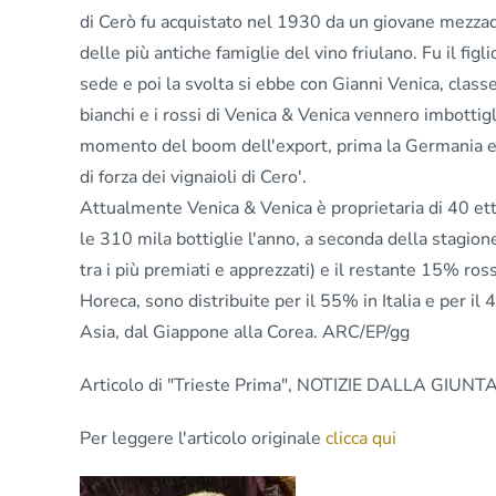
di Cerò fu acquistato nel 1930 da un giovane mezzad
delle più antiche famiglie del vino friulano. Fu il fig
sede e poi la svolta si ebbe con Gianni Venica, classe
bianchi e i rossi di Venica & Venica vennero imbottigl
momento del boom dell'export, prima la Germania e s
di forza dei vignaioli di Cero'.
Attualmente Venica & Venica è proprietaria di 40 etta
le 310 mila bottiglie l'anno, a seconda della stagio
tra i più premiati e apprezzati) e il restante 15% ros
Horeca, sono distribuite per il 55% in Italia e per il
Asia, dal Giappone alla Corea. ARC/EP/gg
Articolo di "Trieste Prima", NOTIZIE DALLA GIUNTA
Per leggere l'articolo originale
clicca qui