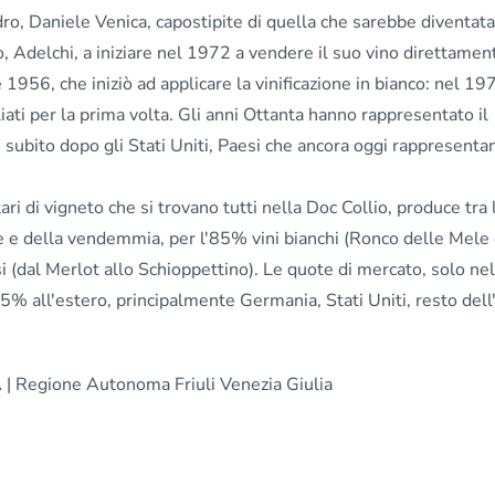
ro, Daniele Venica, capostipite di quella che sarebbe diventat
lio, Adelchi, a iniziare nel 1972 a vendere il suo vino direttamen
 1956, che iniziò ad applicare la vinificazione in bianco: nel 197
iati per la prima volta. Gli anni Ottanta hanno rappresentato il
ubito dopo gli Stati Uniti, Paesi che ancora oggi rappresentan
ri di vigneto che si trovano tutti nella Doc Collio, produce tra
ne e della vendemmia, per l'85% vini bianchi (Ronco delle Mele
si (dal Merlot allo Schioppettino). Le quote di mercato, solo ne
 45% all'estero, principalmente Germania, Stati Uniti, resto del
 | Regione Autonoma Friuli Venezia Giulia