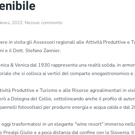
enibile
su
News
,
2022
.
Nessun commento
Vinicoltura:
Venica
realtà
re in visita gli Assessori regionali alle Attività Produttive e 
imprenditoriale
ni e il Dott. Stefano Zannier.
autenticamente
sostenibile
Venica & Venica dal 1930 rappresenta una realtà solida, in armo
itoriale che si colloca ai vertici del comparto enogastronomico e
vità Produttive e Turismo e alle Risorse agroalimentari in visi
erò a Dolegna del Collio, sottolineando anche il profilo di auten
 pannelli fotovoltaici per produrre energia e acqua calda e dal 
o, oggi trasformatosi in un elegante "wine resort" immerso nell
e Prealpi Giulie e a poca distanza dal confine con la Slovenia. Il