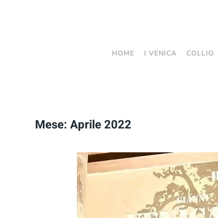
Passa
al
contenuto
HOME
I VENICA
COLLIO
principale
Mese:
Aprile 2022