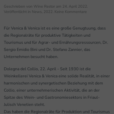
Geschrieben von
Wine Restor
am
24. April 2022
.
zu
Veröffentlicht in
News
,
2022
.
Keine Kommentare
Weinbau:
Venica
als
Für Venica & Venica ist es eine große Genugtuung, dass
wirklich
die Regionalräte für produktive Tätigkeiten und
nachhaltiges
Tourismus und für Agrar- und Ernährungsressourcen, Dr.
Unternehmen
Sergio Emidio Bini und Dr. Stefano Zannier, das
Unternehmen besucht haben.
Dolegna del Collio, 22. April - Seit 1930 ist die
Weinkellerei Venica & Venica eine solide Realität, in einer
harmonischen und synergetischen Beziehung mit dem
Collio, einer unternehmerischen Aktivität, die an der
Spitze des Wein- und Gastronomiesektors in Friaul-
Julisch Venetien steht.
Das haben die Regionalräte für Produktion und Tourismus