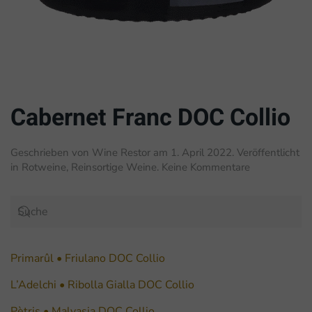
Cabernet Franc DOC Collio
Geschrieben von
Wine Restor
am
1. April 2022
. Veröffentlicht
zu
in
Rotweine
,
Reinsortige Weine
.
Keine Kommentare
Cabernet
Franc
DOC
Collio
Primarûl • Friulano DOC Collio
L’Adelchi • Ribolla Gialla DOC Collio
Pètris • Malvasia DOC Collio