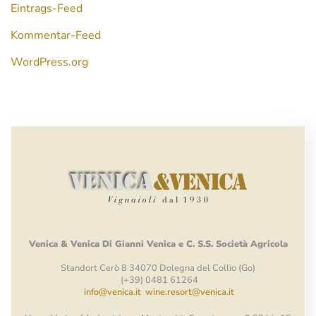
Eintrags-Feed
Kommentar-Feed
WordPress.org
Venica
&
Venica
Di Gianni
Venica
e
C.
S.S.
Società
Agricola
Standort Cerò 8 34070 Dolegna del Collio (Go)
(+39) 0481 61264
info@venica.it
wine.resort@venica.it