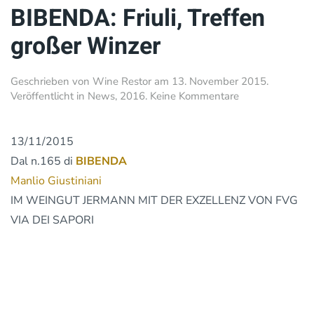
BIBENDA: Friuli, Treffen
großer Winzer
Geschrieben von
Wine Restor
am
13. November 2015
.
zu
Veröffentlicht in
News
,
2016
.
Keine Kommentare
BIBENDA:
Friuli,
Treffen
13/11/2015
großer
Dal n.165 di
BIBENDA
Winzer
Manlio Giustiniani
IM WEINGUT JERMANN MIT DER EXZELLENZ VON FVG
VIA DEI SAPORI