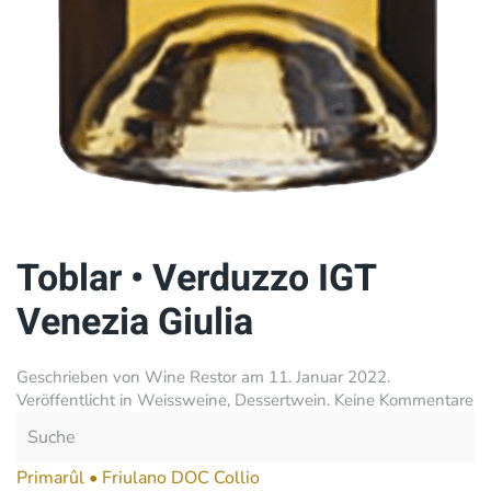
Toblar • Verduzzo IGT
Venezia Giulia
Geschrieben von
Wine Restor
am
11. Januar 2022
.
zu
Veröffentlicht in
Weissweine
,
Dessertwein
.
Keine Kommentare
To
•
Ve
Primarûl • Friulano DOC Collio