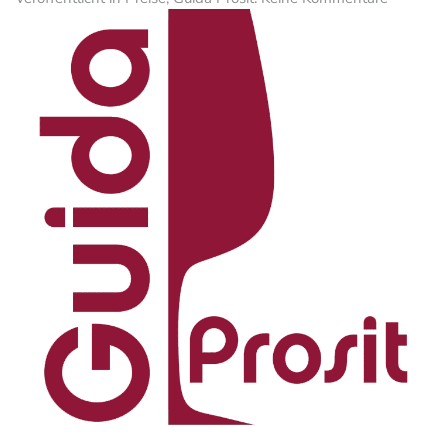
Ronco
delle
Mele
Sauvign
DOC
Collio
2021