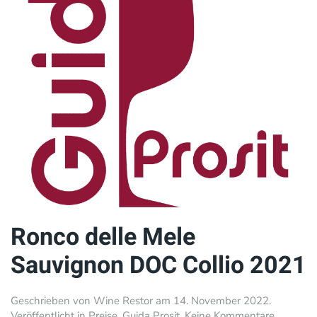
Ronco delle Mele
Sauvignon DOC Collio 2021
Geschrieben von
Wine Restor
am
14. November 2022
.
zu
Veröffentlicht in
Preise
,
Guida Prosit
.
Keine Kommentare