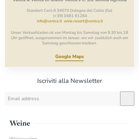
Venica
&
Venica
Di Gianni
Venica
e
C.
S.S.
Società
Agricola
Standort Cerò 8 34070 Dolegna del Collio (Go)
(+39) 0481 61264
info@venica.it
wine.resort@venica.it
Unser Verkaufsladen ist von Montag bis Samstag von 9.30 bis 18
Uhr geöffnet, ausgenommen im Januar, wo wir zusätzlich auch am
Samstag geschlossen bleiben.
Google Maps
Iscriviti alla Newsletter
Weine