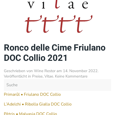
Cime
Friulano
DOC
Collio
2021
Ronco delle Cime Friulano
DOC Collio 2021
Geschrieben von
Wine Restor
am
14. November 2022
.
zu
Veröffentlicht in
Preise
,
Vitae
.
Keine Kommentare
Ronco
delle
Cime
Primarûl • Friulano DOC Collio
Friulano
DOC
L’Adelchi • Ribolla Gialla DOC Collio
Collio
Pètris • Malvasia DOC Collio
2021