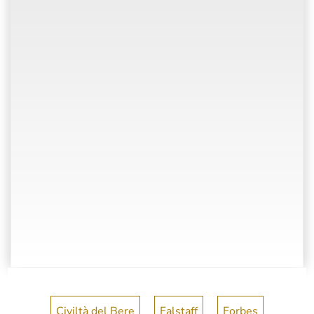
Civiltà del Bere
Falstaff
Forbes