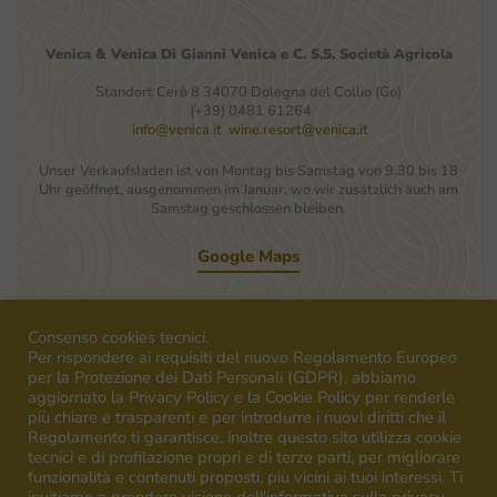
Venica
&
Venica
Di Gianni
Venica
e
C.
S.S.
Società
Agricola
Standort Cerò 8 34070 Dolegna del Collio (Go)
(+39) 0481 61264
info@venica.it
wine.resort@venica.it
Unser Verkaufsladen ist von Montag bis Samstag von 9.30 bis 18
Uhr geöffnet, ausgenommen im Januar, wo wir zusätzlich auch am
Samstag geschlossen bleiben.
Google Maps
Consenso cookies tecnici.
Iscriviti alla Newsletter
Per rispondere ai requisiti del nuovo Regolamento Europeo
per la Protezione dei Dati Personali (GDPR), abbiamo
aggiornato la Privacy Policy e la Cookie Policy per renderle
più chiare e trasparenti e per introdurre i nuovi diritti che il
Regolamento ti garantisce, inoltre questo sito utilizza cookie
tecnici e di profilazione propri e di terze parti, per migliorare
funzionalità e contenuti proposti, più vicini ai tuoi interessi. Ti
Weine