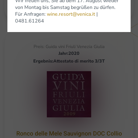
Wir freuen uns, Sie ab dem 17. August wieder
Mehr lesen
von Montag bis Samstag begrüßen zu dürfen.
Für Anfragen:
wine.resort@venica.it
|
0481.61264
Preis: Guida vini Friuli Venezia Giulia
Jahr:2020
Ergebnis:Attestato di merito 3/3T
Ronco delle Mele Sauvignon DOC Collio