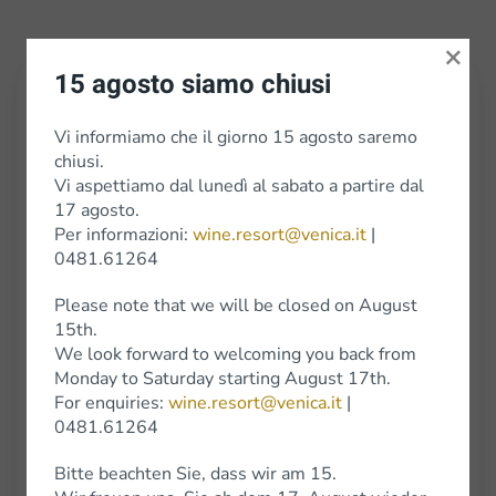
×
15 agosto siamo chiusi
Preis: Guida vini Friuli Venezia Giulia
Jahr:2020
Vi informiamo che il giorno 15 agosto saremo
Ergebnis:Attestato di merito 3/3T
chiusi.
Vi aspettiamo dal lunedì al sabato a partire dal
17 agosto.
Per informazioni:
wine.resort@venica.it
|
0481.61264
Please note that we will be closed on August
15th.
We look forward to welcoming you back from
Monday to Saturday starting August 17th.
For enquiries:
wine.resort@venica.it
|
Pètris Malvasia DOC Collio 2018
0481.61264
Erfahren Sie mehr über den Preis
Bitte beachten Sie, dass wir am 15.