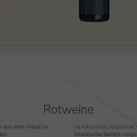
Rotweine
e
aus dem Friaul
im
ist fokussiert, insgesam
der
friaulische Sorten
herges