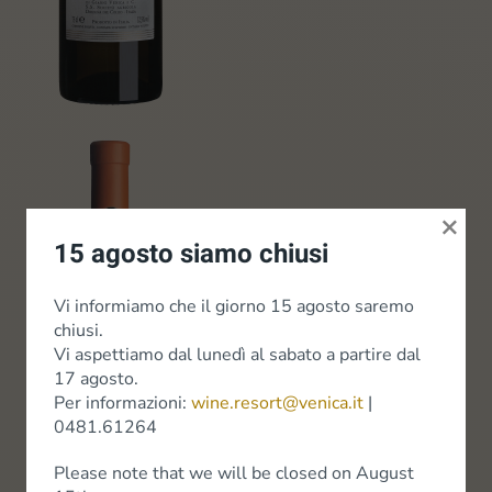
×
15 agosto siamo chiusi
Ronco del Cerò •
Vi informiamo che il giorno 15 agosto saremo
Sauvignon DOC
chiusi.
Vi aspettiamo dal lunedì al sabato a partire dal
Collio
17 agosto.
Per informazioni:
wine.resort@venica.it
|
Entdecken Sie
0481.61264
Please note that we will be closed on August