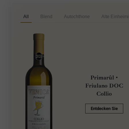
All
Blend
Autochthone
Alte Einheim
Primarûl •
Friulano DOC
Collio
Entdecken Sie