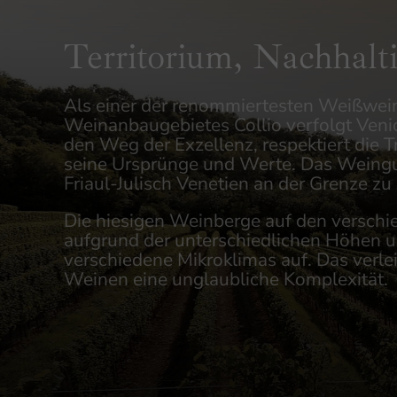
Territorium, Nachhalt
Als einer der renommiertesten Weißwein
Weinanbaugebietes Collio verfolgt Venic
den Weg der Exzellenz, respektiert die T
seine Ursprünge und Werte. Das Weingut
Friaul-Julisch Venetien an der Grenze z
Die hiesigen Weinberge auf den versch
aufgrund der unterschiedlichen Höhen 
verschiedene Mikroklimas auf. Das verlei
Weinen eine unglaubliche Komplexität.