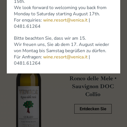
15th.
We look forward to welcoming you back from
Monday to Saturday starting August 17th.
For enquiries:
wine.resort@venica.it
|
0481.61264
Bitte beachten Sie, dass wir am 15.
Wir freuen uns, Sie ab dem 17. August wieder
von Montag bis Samstag begrüßen zu dürfen.
Für Anfragen:
wine.resort@venica.it
|
0481.61264
Ronco delle Mele •
Sauvignon DOC
Collio
Entdecken Sie