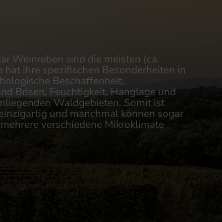
ar Weinreben sind die meisten (ca.
 hat ihre spezifischen Besonderheiten in
hologische Beschaffenheit,
nd Brisen, Feuchtigkeit, Hanglage und
liegenden Waldgebieten. Somit ist
r einzigartig und manchmal können sogar
mehrere verschiedene Mikroklimate