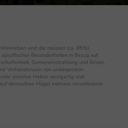
Weinreben sind die meisten (ca. 85%)
e spezifischen Besonderheiten in Bezug auf
schaffenheit, Sonneneinstrahlung und Brisen,
und Vorhandensein von umliegenden
jeder einzelne Hektar einzigartig und
auf demselben Hügel mehrere verschiedene