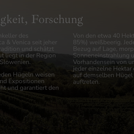
igkeit, Forschung
keller des
Von den etwa 40 Hekt
a & Venica seit jeher
85%) weißbeerig. Jede
radition und schätzt
Bezug auf Lage, morp
 liegt in der Region
Sonneneinstrahlung u
u Slowenien.
Vorhandensein von um
jeder einzelne Hekta
ieden Hügeln weisen
auf demselben Hügel 
und Expositionen
auftreten.
ht und garantiert den