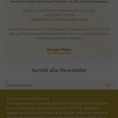
Venica
&
Venica
Di Gianni
Venica
e
C.
S.S.
Società
Agricola
Standort Cerò 8 34070 Dolegna del Collio (Go)
(+39) 0481 61264
info@venica.it
wine.resort@venica.it
Unser Verkaufsladen ist von Montag bis Samstag von 9.30 bis 18
Uhr geöffnet, ausgenommen im Januar, wo wir zusätzlich auch am
Samstag geschlossen bleiben.
Google Maps
Iscriviti alla Newsletter
Consenso cookies tecnici.
Per rispondere ai requisiti del nuovo Regolamento Europeo
Weine
per la Protezione dei Dati Personali (GDPR), abbiamo
aggiornato la Privacy Policy e la Cookie Policy per renderle
più chiare e trasparenti e per introdurre i nuovi diritti che il