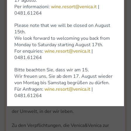
17 agosto.
Per informazioni:
wine.resort@venica.it
|
der Blumen fördern und damit die Qualität der
0481.61264
Früchte beeinflussen.
Please note that we will be closed on August
Ihr Vorhandensein ist ein wichtiger Indikator für die
15th.
Gesundheit der Umgebung. Die Biene selbst ist
We look forward to welcoming you back from
Monday to Saturday starting August 17th.
ein Garant für die Gesundheit ihres Lebensraums,
For enquiries:
wine.resort@venica.it
|
da bestimmte Verschmutzungsgrade ihren Tod
0481.61264
verursachen. Bienen erfüllen also die Funktion von
Bitte beachten Sie, dass wir am 15.
"Umweltwächtern des Landes", gerade weil sie
Wir freuen uns, Sie ab dem 17. August wieder
sehr empfindlich auf Veränderungen im
von Montag bis Samstag begrüßen zu dürfen.
Ökosystem infolge menschlichen Handelns
Für Anfragen:
wine.resort@venica.it
|
reagieren. Der Rückgang ihrer Zahl ist daher ein
0481.61264
Anzeichen für die Verschlechterung der Qualität
der Umwelt, in der wir leben.
Zu den Verpflichtungen, die Venica&Venica zur