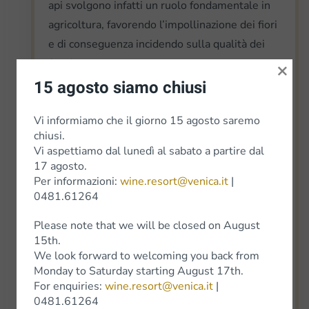
api svolgono infatti un ruolo fondamentale in
agricoltura, favorendo l’impollinazione dei fiori
e di conseguenza incidendo sulla qualità dei
frutti.
×
15 agosto siamo chiusi
La loro presenza è un importante indicatore
dello stato di salute dell’ambiente circostante.
Vi informiamo che il giorno 15 agosto saremo
L’ape stessa si fa da garante della salubrità del
chiusi.
Vi aspettiamo dal lunedì al sabato a partire dal
suo habitat, dato che determinati livelli
17 agosto.
d’inquinamento ne causano la moria. Le api
Per informazioni:
wine.resort@venica.it
|
svolgono quindi la funzione di “sentinelle
0481.61264
ambientali del territorio” proprio perché sono
Please note that we will be closed on August
molto sensibili ai cambiamenti che
15th.
intervengono nell’ecosistema in seguito
We look forward to welcoming you back from
all’azione dell’uomo. Il declino del loro numero
Monday to Saturday starting August 17th.
For enquiries:
wine.resort@venica.it
|
è perciò indice di un peggioramento della
0481.61264