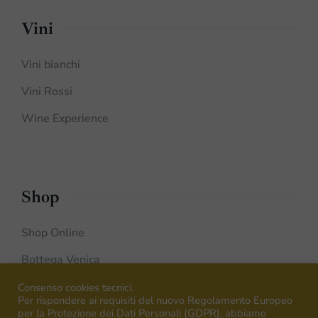
Vini
Vini bianchi
Vini Rossi
Wine Experience
Shop
Shop Online
Bottega Venica
Negozi
Consenso cookies tecnici.
Per rispondere ai requisiti del nuovo Regolamento Europeo
per la Protezione dei Dati Personali (GDPR), abbiamo