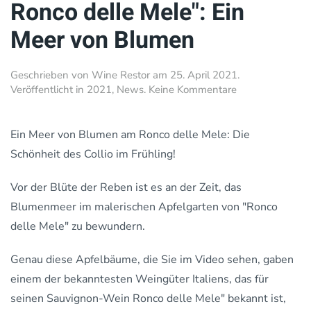
Ronco delle Mele": Ein
Meer von Blumen
Geschrieben von
Wine Restor
am
25. April 2021
.
zu
Veröffentlicht in
2021
,
News
.
Keine Kommentare
Ronco
delle
Mele":
Ein Meer von Blumen am Ronco delle Mele: Die
Ein
Schönheit des Collio im Frühling!
Meer
von
Vor der Blüte der Reben ist es an der Zeit, das
Blumen
Blumenmeer im malerischen Apfelgarten von "Ronco
delle Mele" zu bewundern.
Genau diese Apfelbäume, die Sie im Video sehen, gaben
einem der bekanntesten Weingüter Italiens, das für
seinen Sauvignon-Wein Ronco delle Mele" bekannt ist,