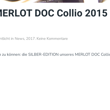
ERLOT DOC Collio 2015 
zu
ntlicht in
News
,
2017
.
Keine Kommentare
VENICA
&
VENICA:
len zu können: die SILBER-EDITION unseres MERLOT DOC Colli
MERLOT
DOC
Collio
2015
•
New
Silver
Edition