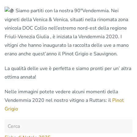
Iniziata
la
Siamo partiti con la nostra 90°Vendemmia. Nei
90°
vigneti della Venica & Venica, situati nella rinomata zona
Vendemmia
vinicola DOC Collio nell’estremo nord-est della regione
per
la
Friuli-Venezia Giulia , è iniziata la Vendemmia 2020. I
Venica
vitigni che hanno inaugurato la raccolta delle uve a mano
&
erano anche quest’anno il Pinot Grigio e Sauvignon.
Venica
La qualità delle uve è perfetta e siamo pronti per un’ altra
ottima annata!
Nelle immagini potete vedere alcuni momenti della
Vendemmia 2020 nel nostro vitigno a Ruttars: il
Pinot
Grigio