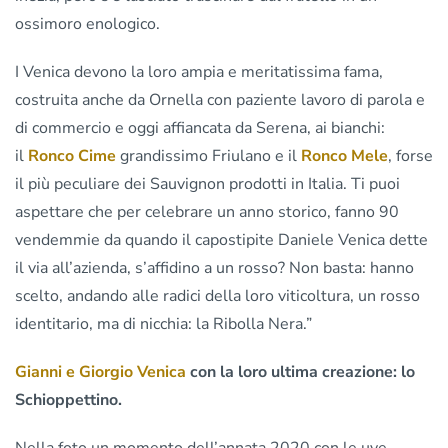
ossimoro enologico.
I Venica devono la loro ampia e meritatissima fama,
costruita anche da Ornella con paziente lavoro di parola e
di commercio e oggi affiancata da Serena, ai bianchi:
il
Ronco Cime
grandissimo Friulano e il
Ronco Mele
, forse
il più peculiare dei Sauvignon prodotti in Italia. Ti puoi
aspettare che per celebrare un anno storico, fanno 90
vendemmie da quando il capostipite Daniele Venica dette
il via all’azienda, s’affidino a un rosso? Non basta: hanno
scelto, andando alle radici della loro viticoltura, un rosso
identitario, ma di nicchia: la Ribolla Nera.”
Gianni e Giorgio Venica
con la loro ultima creazione: lo
Schioppettino.
Nella foto un momento dell’annata 2020 con le uve