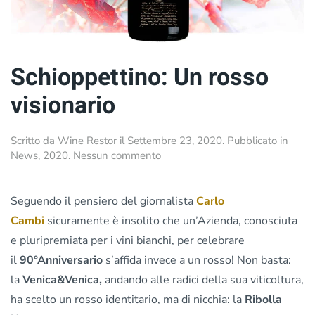
Schioppettino: Un rosso
visionario
Scritto da
Wine Restor
il
Settembre 23, 2020
. Pubblicato in
su
News
,
2020
.
Nessun commento
Schioppettino:
Un
rosso
Seguendo il pensiero del giornalista
Carlo
visionario
Cambi
sicuramente è insolito che un’Azienda, conosciuta
e pluripremiata per i vini bianchi, per celebrare
il
90°Anniversario
s’affida invece a un rosso! Non basta:
la
Venica&Venica,
andando alle radici della sua viticoltura,
ha scelto un rosso identitario, ma di nicchia: la
Ribolla