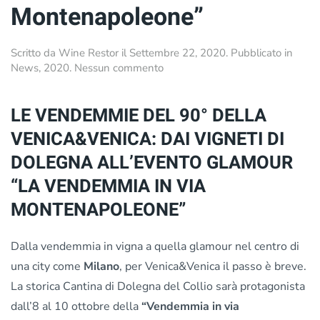
Montenapoleone”
Scritto da
Wine Restor
il
Settembre 22, 2020
. Pubblicato in
su
News
,
2020
.
Nessun commento
Venica
&
LE VENDEMMIE DEL 90° DELLA
Venica:
“La
VENICA&VENICA: DAI VIGNETI DI
Vendemmia
DOLEGNA ALL’EVENTO GLAMOUR
in
Via
“LA VENDEMMIA IN VIA
Montenapoleone”
MONTENAPOLEONE”
Dalla vendemmia in vigna a quella glamour nel centro di
una city come
Milano
, per Venica&Venica il passo è breve.
La storica Cantina di Dolegna del Collio sarà protagonista
dall’8 al 10 ottobre della
“Vendemmia in via