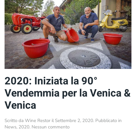
2020: Iniziata la 90°
Vendemmia per la Venica &
Venica
Scritto da
Wine Restor
il
Settembre 2, 2020
. Pubblicato in
su
News
,
2020
.
Nessun commento
2020: