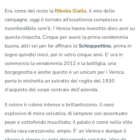
Era, come del resto la
Ribolla Gialla
, il vino delle
campagne, oggi è tornato all’eccellenza complesso e
inconfondibile com’è. I Venica hanno investito dieci anni su
questa rinascita. Cinque per avere la prima vendemmia
buona, altri sei per far affinare lo
Schioppettino
, prima in
legno quindici mesi, poi in vetro cinque anni. E’ ora in
commercio la vendemmia 2012 e la bottiglia, una
borgognotta e anche questo è un unicum per i Venica,
porta in etichetta un estratto del rogito del 1930
d’acquisto del corpo centrale dell’azienda.
Il colore è rubino intenso e brillantissimo, il naso
esplosivo di mora selvatica, di lampone con accentuato
pepe e sottofondo muschiato, il palato è come nello stile
della casa carezzevole, ampio. E’ un Venica e dunque il
ritorno è eterno su note dolcemente speziate. Vino da