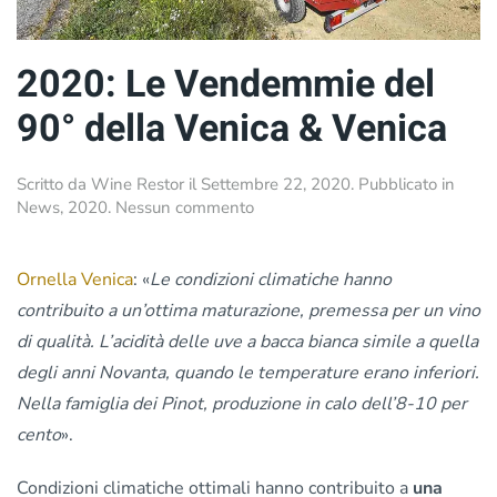
2020: Le Vendemmie del
90° della Venica & Venica
Scritto da
Wine Restor
il
Settembre 22, 2020
. Pubblicato in
su
News
,
2020
.
Nessun commento
2020:
Le
Vendemmie
Ornella Venica
: «
Le condizioni climatiche hanno
del
contribuito a un’ottima maturazione, premessa per un vino
90° della
di qualità. L’acidità delle uve a bacca bianca simile a quella
Venica
&
degli anni Novanta, quando le temperature erano inferiori.
Venica
Nella famiglia dei Pinot, produzione in calo dell’8-10 per
cento
».
Condizioni climatiche ottimali hanno contribuito a
una