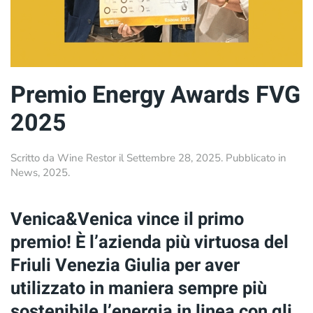
Premio Energy Awards FVG
2025
Scritto da
Wine Restor
il
Settembre 28, 2025
. Pubblicato in
News
,
2025
.
Venica&Venica vince il primo
premio! È l’azienda più virtuosa del
Friuli Venezia Giulia per aver
utilizzato in maniera sempre più
sostenibile l’energia in linea con gli