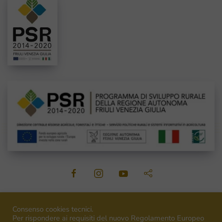
©
2026
Venica&Venica. All rights reserved. P.I. IT00492040316
Consenso cookies tecnici.
Per rispondere ai requisiti del nuovo Regolamento Europeo