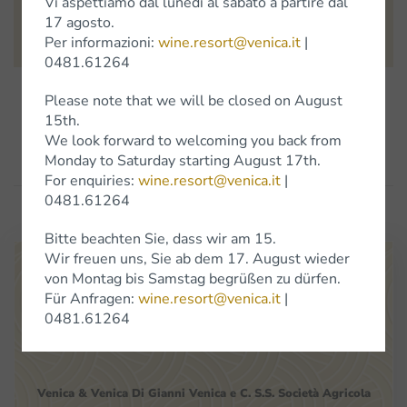
Vi aspettiamo dal lunedì al sabato a partire dal
questo meraviglioso progetto.
17 agosto.
Per informazioni:
wine.resort@venica.it
|
0481.61264
Please note that we will be closed on August
Precedenti
Successivi
15th.
We look forward to welcoming you back from
Monday to Saturday starting August 17th.
For enquiries:
wine.resort@venica.it
|
0481.61264
Bitte beachten Sie, dass wir am 15.
Wir freuen uns, Sie ab dem 17. August wieder
von Montag bis Samstag begrüßen zu dürfen.
Für Anfragen:
wine.resort@venica.it
|
0481.61264
Venica
&
Venica
Di Gianni
Venica
e
C.
S.S.
Società
Agricola