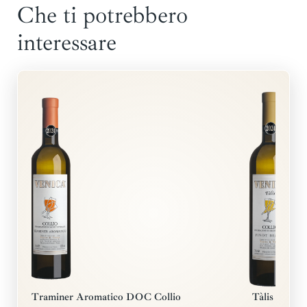
Che ti potrebbero
interessare
Traminer Aromatico DOC Collio
Tàlis • Pin