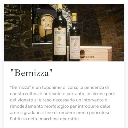
"Bernizza"
“Bernizza” è un toponimo di zona; la pendenza di
questa collina è notevole e pertanto, in alcune parti
del vigneto si è reso necessario un intervento di
rimodellamento morfologico per introdurre delle
aree a gradoni al fine di rendere meno pericoloso
l’utilizzo delle macchine operatrici.