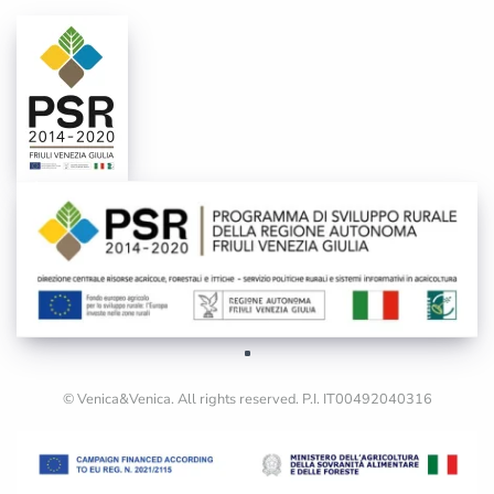
© Venica&Venica. All rights reserved. P.I. IT00492040316