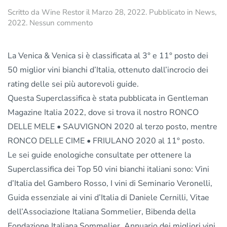
Scritto da
Wine Restor
il
Marzo 28, 2022
. Pubblicato in
News
,
su
2022
.
Nessun commento
Ronco
delle
Mele
La Venica & Venica si è classificata al 3° e 11° posto dei
e
50 miglior vini bianchi d’Italia, ottenuto dall’incrocio dei
Sauvignon
rating delle sei più autorevoli guide.
tra
i
Questa Superclassifica è stata pubblicata in Gentleman
migliori
Magazine Italia 2022, dove si trova il nostro RONCO
vini
DELLE MELE • SAUVIGNON 2020 al terzo posto, mentre
bianchi
d'Italia
RONCO DELLE CIME • FRIULANO 2020 al 11° posto.
Le sei guide enologiche consultate per ottenere la
Superclassifica dei Top 50 vini bianchi italiani sono: Vini
d’Italia del Gambero Rosso, I vini di Seminario Veronelli,
Guida essenziale ai vini d’Italia di Daniele Cernilli, Vitae
dell’Associazione Italiana Sommelier, Bibenda della
Fondazione Italiana Sommelier, Annuario dei migliori vini