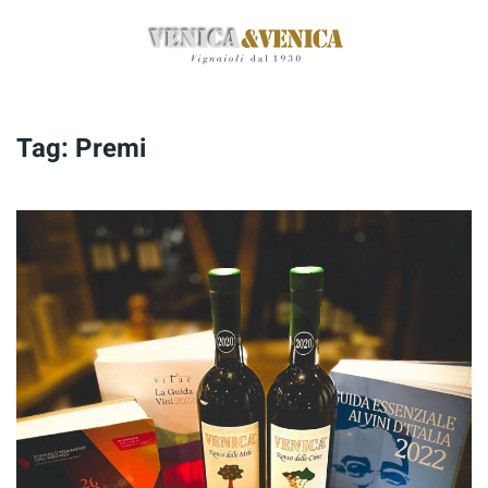
Passa
al
contenuto
principale
Tag:
Premi