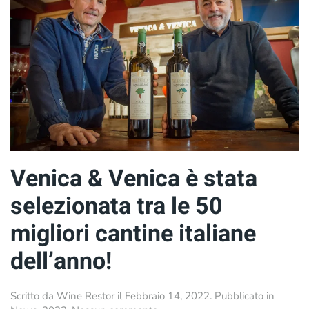
Sauvignon
DOC
Collio
2010
Venica & Venica è stata
selezionata tra le 50
migliori cantine italiane
dell’anno!
Scritto da
Wine Restor
il
Febbraio 14, 2022
. Pubblicato in