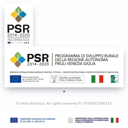
© Venica&Venica. All rights reserved. P.I. IT00492040316