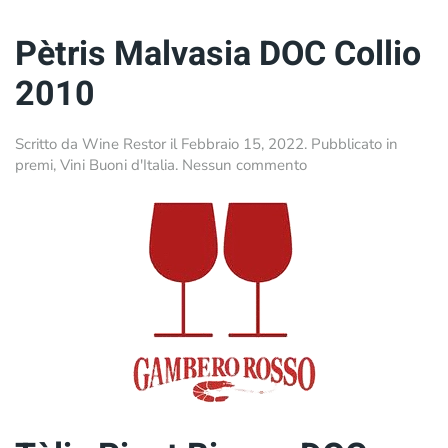
Pètris Malvasia DOC Collio
2010
Scritto da
Wine Restor
il
Febbraio 15, 2022
. Pubblicato in
su
premi
,
Vini Buoni d'Italia
.
Nessun commento
Pètris
Malvasia
DOC
Collio
2010