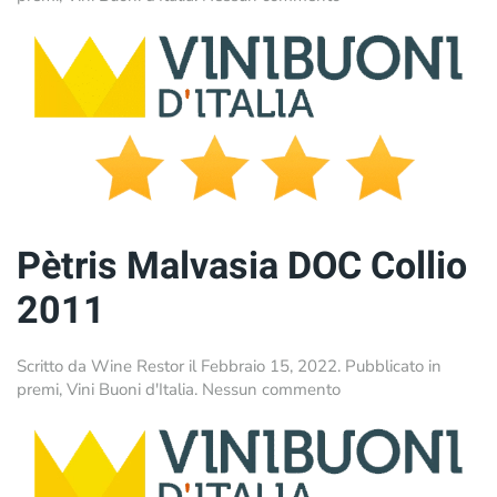
L’Adelchi
Ribolla
Gialla
DOC
Collio
2011
Pètris Malvasia DOC Collio
2011
Scritto da
Wine Restor
il
Febbraio 15, 2022
. Pubblicato in
su
premi
,
Vini Buoni d'Italia
.
Nessun commento
Pètris
Malvasia
DOC
Collio