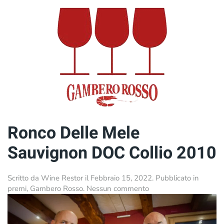
Delle
Cime
Friulano
Doc
Collio
2010
Ronco Delle Mele
Sauvignon DOC Collio 2010
Scritto da
Wine Restor
il
Febbraio 15, 2022
. Pubblicato in
su
premi
,
Gambero Rosso
.
Nessun commento
Ronco
Delle
Mele