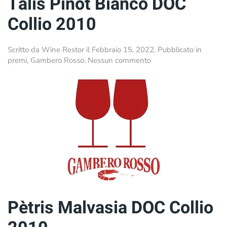
Tàlis Pinot Bianco DOC
Collio 2010
Scritto da
Wine Restor
il
Febbraio 15, 2022
. Pubblicato in
su
premi
,
Gambero Rosso
.
Nessun commento
Tàlis
Pinot
Bianco
DOC
Collio
2010
Pètris Malvasia DOC Collio