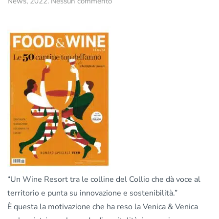
su
News
,
2022
.
Nessun commento
Venica
&
Venica
è
stata
selezionata
tra
le
50
migliori
cantine
italiane
dell’anno!
“Un Wine Resort tra le colline del Collio che dà voce al
territorio e punta su innovazione e sostenibilità.”
È questa la motivazione che ha reso la Venica & Venica