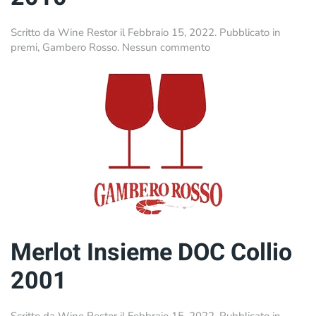
Scritto da
Wine Restor
il
Febbraio 15, 2022
. Pubblicato in
su
premi
,
Gambero Rosso
.
Nessun commento
Ronco
Bernizza
Chardonnay
DOC
Collio
2010
Merlot Insieme DOC Collio
2001
Scritto da
Wine Restor
il
Febbraio 15, 2022
. Pubblicato in