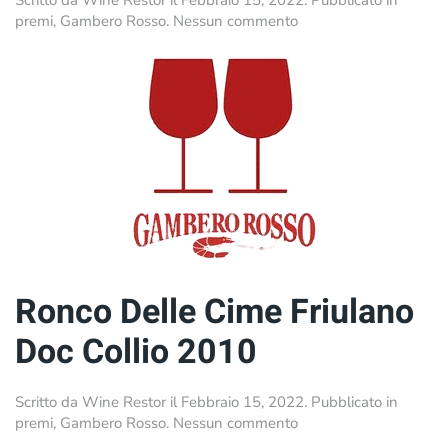
su
premi
,
Gambero Rosso
.
Nessun commento
Merlot
Insieme
DOC
Collio
2001
Ronco Delle Cime Friulano
Doc Collio 2010
Scritto da
Wine Restor
il
Febbraio 15, 2022
. Pubblicato in
su
premi
,
Gambero Rosso
.
Nessun commento
Ronco