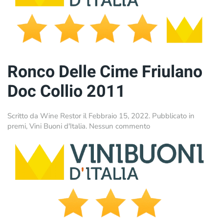
2011
Ronco Delle Cime Friulano
Doc Collio 2011
Scritto da
Wine Restor
il
Febbraio 15, 2022
. Pubblicato in
su
premi
,
Vini Buoni d'Italia
.
Nessun commento
Ronco
Delle
Cime
Friulano
Doc
Collio
2011