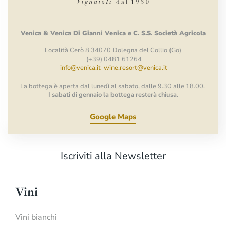
Venica
&
Venica
Di Gianni
Venica
e
C.
S.S.
Società
Agricola
Località Cerò 8 34070 Dolegna del Collio (Go)
(+39) 0481 61264
info@venica.it
wine.resort@venica.it
La bottega è aperta dal lunedì al sabato, dalle 9.30 alle 18.00.
I sabati di gennaio la bottega resterà chiusa
.
Google Maps
Iscriviti alla Newsletter
Vini
Vini bianchi