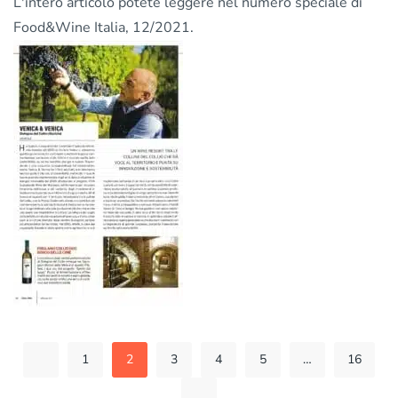
L'intero articolo potete leggere nel numero speciale di
Food&Wine Italia
, 12/2021.
1
2
3
4
5
…
16