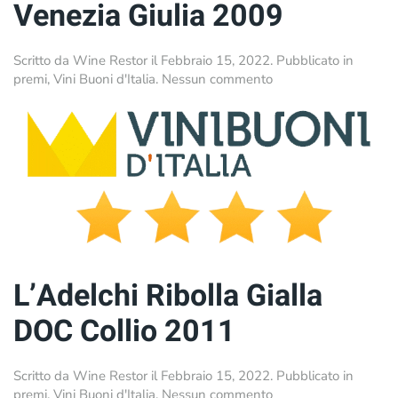
Venezia Giulia 2009
Scritto da
Wine Restor
il
Febbraio 15, 2022
. Pubblicato in
su
premi
,
Vini Buoni d'Italia
.
Nessun commento
Bottaz
Refosco
IGT
Venezia
Giulia
2009
L’Adelchi Ribolla Gialla
DOC Collio 2011
Scritto da
Wine Restor
il
Febbraio 15, 2022
. Pubblicato in
su
premi
,
Vini Buoni d'Italia
.
Nessun commento