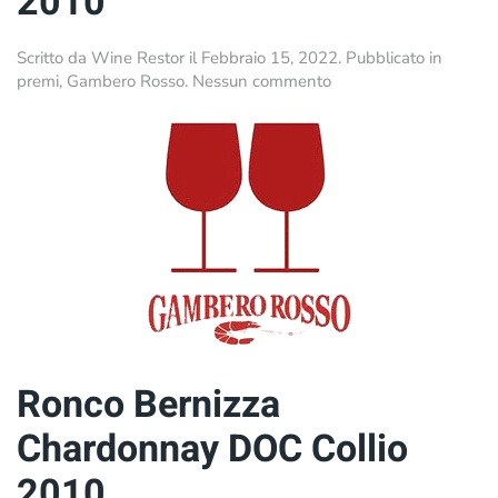
2010
Scritto da
Wine Restor
il
Febbraio 15, 2022
. Pubblicato in
su
premi
,
Gambero Rosso
.
Nessun commento
Pètris
Malvasia
DOC
Collio
2010
Ronco Bernizza
Chardonnay DOC Collio
2010