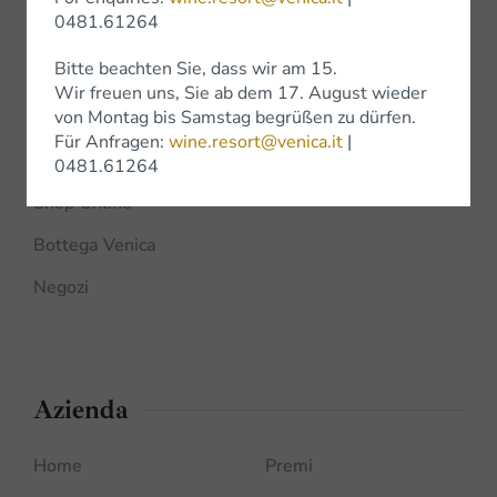
0481.61264
Wine Experience
Bitte beachten Sie, dass wir am 15.
Wir freuen uns, Sie ab dem 17. August wieder
von Montag bis Samstag begrüßen zu dürfen.
Für Anfragen:
wine.resort@venica.it
|
Shop
0481.61264
Shop Online
Bottega Venica
Negozi
Azienda
Home
Premi