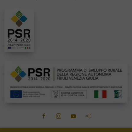
©
2026
Venica&Venica. All rights reserved. P.I. IT00492040316