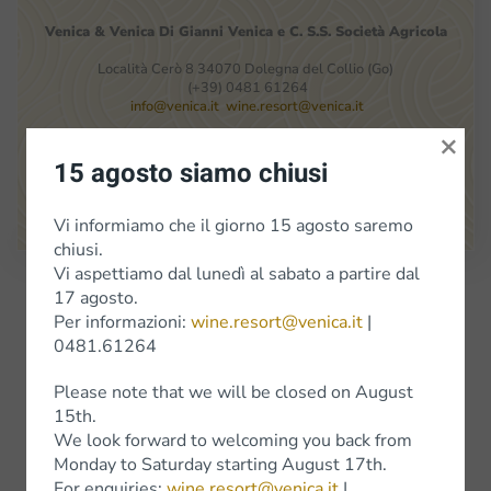
Venica
&
Venica
Di Gianni
Venica
e
C.
S.S.
Società
Agricola
Località Cerò 8 34070 Dolegna del Collio (Go)
(+39) 0481 61264
info@venica.it
wine.resort@venica.it
×
La bottega è aperta dal lunedì al sabato, dalle 9.30 alle 18.00.
15 agosto siamo chiusi
I sabati di gennaio la bottega resterà chiusa
.
Google Maps
Vi informiamo che il giorno 15 agosto saremo
chiusi.
Vi aspettiamo dal lunedì al sabato a partire dal
Iscriviti alla Newsletter
17 agosto.
Per informazioni:
wine.resort@venica.it
|
0481.61264
Vini
Please note that we will be closed on August
15th.
Vini bianchi
We look forward to welcoming you back from
Monday to Saturday starting August 17th.
Vini Rossi
For enquiries:
wine.resort@venica.it
|