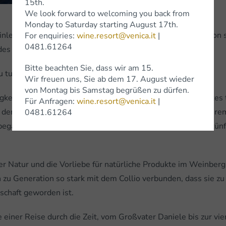
15th.
We look forward to welcoming you back from
Monday to Saturday starting August 17th.
einlese 2021 aufgenommen wurde, möchte ich die zweite von 
For enquiries:
wine.resort@venica.it
|
0481.61264
 des Netzwerks beginnen, um Venica&Venica zu entdecken.
Bitte beachten Sie, dass wir am 15.
 tun.
Wir freuen uns, Sie ab dem 17. August wieder
von Montag bis Samstag begrüßen zu dürfen.
gkeitsbericht von Dolegna del Collio unter dem Motto "Gutes
Für Anfragen:
wine.resort@venica.it
|
 der Jahre eingeführt wurden, aber vor allem die Liebe zu ihre
0481.61264
e begann, auf dem Weg der Weinberge zu gehen und den zukünf
er Natur und die Vorliebe für natürliche Produkte im Weinberg
zu Generation so stark mit dem Collio verbunden, dass sie zu
chaft geworden ist.
 einer Reise durch die Zeit, vom Großvater Daniele bis zur vie