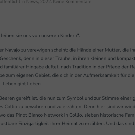
zu
röffentlicht in
News
,
2022
.
Keine Kommentare
Venica&Venica:
Vier
Generationen
Liebe
zum
 leihen sie uns von unseren Kindern".
Collio
r Navajo zu verewigen scheint: die Hände einer Mutter, die ih
 Geschenk, denn in dieser Traube, in ihren kleinen und kompak
d familiärer Hingabe duftet, nach Tradition in der Pflege der 
be zum eigenen Gebiet, die sich in der Aufmerksamkeit für die
. Leben gibt Leben.
n Beeren gereift ist, die nun zum Symbol und zur Stimme einer
 Collio zu bewahren und zu erzählen. Denn hier sind wir wied
wo das Pinot Bianco Network in Collio, sieben historische Fam
tbare Einzigartigkeit ihrer Heimat zu erzählen. Und das sind