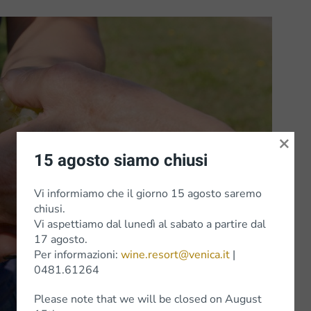
×
15 agosto siamo chiusi
Vi informiamo che il giorno 15 agosto saremo
chiusi.
Vi aspettiamo dal lunedì al sabato a partire dal
17 agosto.
Per informazioni:
wine.resort@venica.it
|
0481.61264
Please note that we will be closed on August