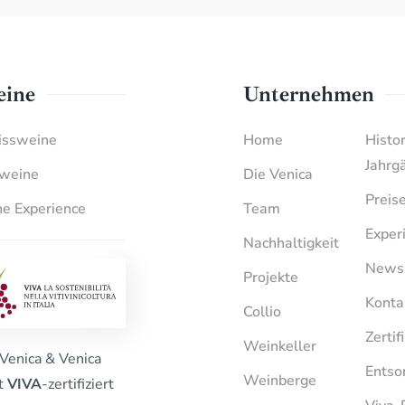
ine
Unternehmen
ssweine
Home
Histo
Jahrg
weine
Die Venica
Preis
e Experience
Team
Exper
Nachhaltigkeit
News
Projekte
Konta
Collio
Zertif
Weinkeller
Venica & Venica
Entso
Weinberge
st
VIVA
-zertifiziert