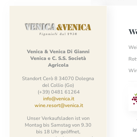
We
Wei
Venica
&
Venica
Di Gianni
Venica
e
C.
S.S.
Società
Rot
Agricola
Win
Standort Cerò 8 34070 Dolegna
del Collio (Go)
(+39) 0481 61264
info@venica.it
wine.resort@venica.it
Unser Verkaufsladen ist von
Montag bis Samstag von 9.30
i
bis 18 Uhr geöffnet,