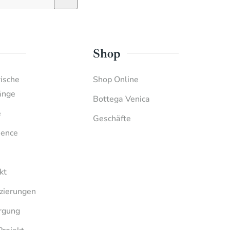
Shop
rische
Shop Online
änge
Bottega Venica
e
Geschäfte
ience
kt
izierungen
rgung