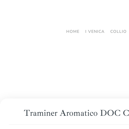
Passa
al
contenuto
HOME
I VENICA
COLLIO
principale
Traminer Aromatico DOC Co