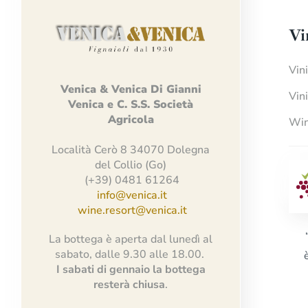
Vi
Vin
Venica
&
Venica
Di Gianni
Vin
Venica
e
C.
S.S.
Società
Agricola
Win
Località Cerò 8 34070 Dolegna
del Collio (Go)
(+39) 0481 61264
info@venica.it
wine.resort@venica.it
La bottega è aperta dal lunedì al
sabato, dalle 9.30 alle 18.00.
I sabati di gennaio la bottega
resterà chiusa
.