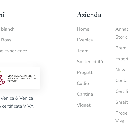
ni
Azienda
i bianchi
Home
Anna
Stori
i Rossi
I Venica
Premi
e Experience
Team
Exper
Sostenibilità
News
Progetti
Conta
Collio
Certif
Cantina
“Venica & Venica
Smalt
Vigneti
è certificata VIVA
Proge
Viva