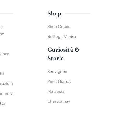
Shop
te
Shop Online
che
Bottega Venica
Curiosità &
ience
Storia
Sauvignon
tti
Pinot Bianco
icazioni
Malvasia
imento
Chardonnay
tto