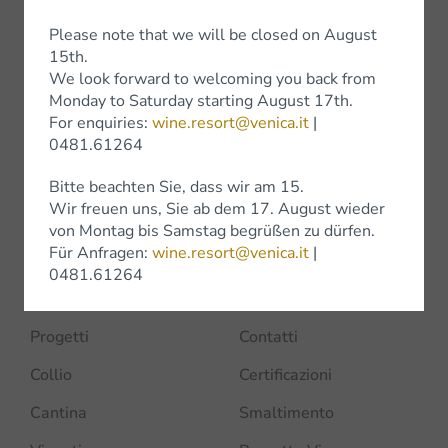
Bottega Venica
Please note that we will be closed on August
15th.
Negozi
We look forward to welcoming you back from
Monday to Saturday starting August 17th.
For enquiries:
wine.resort@venica.it
|
0481.61264
Azienda
Bitte beachten Sie, dass wir am 15.
Wir freuen uns, Sie ab dem 17. August wieder
Home
Premi
von Montag bis Samstag begrüßen zu dürfen.
Für Anfragen:
wine.resort@venica.it
|
I Venica
Experience
0481.61264
Sostenibilità
News
Progetti
Contatti
Collio
Certificazioni
Cantina
Smaltimento