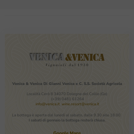
Venica
&
Venica
Di Gianni
Venica
e
C.
S.S.
Società
Agricola
Località Cerò 8 34070 Dolegna del Collio (Go)
(+39) 0481 61264
info@venica.it
wine.resort@venica.it
La bottega è aperta dal lunedì al sabato, dalle 9.30 alle 18.00.
I sabati di gennaio la bottega resterà chiusa
.
Google Maps