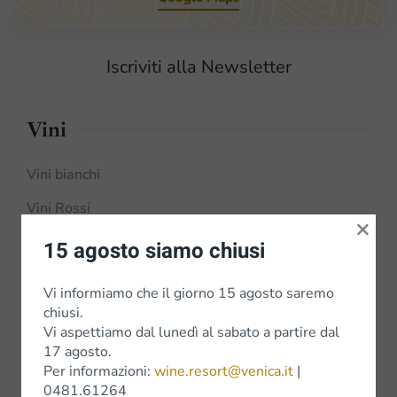
Iscriviti alla Newsletter
Vini
Vini bianchi
Vini Rossi
×
Wine Experience
15 agosto siamo chiusi
Vi informiamo che il giorno 15 agosto saremo
chiusi.
Vi aspettiamo dal lunedì al sabato a partire dal
Shop
17 agosto.
Per informazioni:
wine.resort@venica.it
|
Shop Online
0481.61264