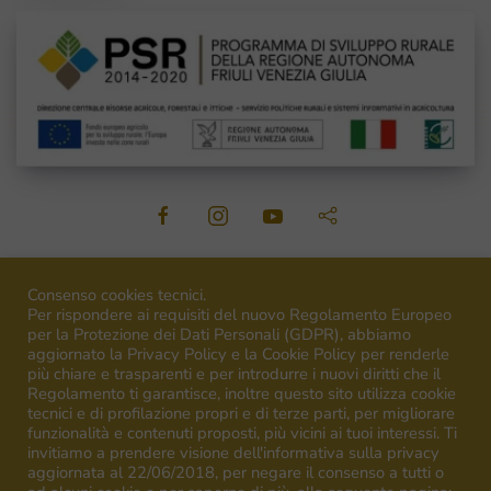
©
2026
Venica&Venica. All rights reserved. P.I. IT00492040316
Consenso cookies tecnici.
Per rispondere ai requisiti del nuovo Regolamento Europeo
per la Protezione dei Dati Personali (GDPR), abbiamo
aggiornato la Privacy Policy e la Cookie Policy per renderle
più chiare e trasparenti e per introdurre i nuovi diritti che il
Regolamento ti garantisce, inoltre questo sito utilizza cookie
Campagna finanziata ai sensi del regolamento UE n.1308/13
tecnici e di profilazione propri e di terze parti, per migliorare
Campaign financed according to EU regulation n.1308/13
funzionalità e contenuti proposti, più vicini ai tuoi interessi. Ti
invitiamo a prendere visione dell'informativa sulla privacy
aggiornata al 22/06/2018, per negare il consenso a tutti o