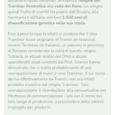
documenti quasi millenari, attribuisce
l’origine del
Traminer Aromatico
alla
valle del Reno
. Un vitigno
quindi frutto di scambi tra popoli dall’Alsazia, alla
Germania e all’Italia, con ben
1.500 anni di
diversificazione genetica nella sua storia
.
Fino a poco tempo fa infatti si credeva che il vino
Traminer fosse originario di Tramin (in tedesco),
ovvero Termeno (in italiano), un paesino in provincia
di Bolzano considerato la culla di questo vitigno.
Tuttavia, le attuali analisi del DNA e alcuni
approfonditi studi condotti dal Prof. Scienza hanno
dimostrato che si tratta probabilmente di una
sovrapposizione di nomi: il vino Traminer, il cui nome
deriva effettivamente da Tramin, non era infatti
prodotto a partire dal vitigno Traminer. Tale
sovrapposizione è riconducibile alla consuetudine nel
Medioevo di commercializzare i vini con il nome del
loro luogo di pro­duzione, a prescindere dalla varietà
impiegata per produrlo.