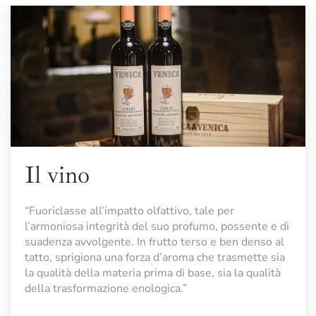
Il vino
“Fuoriclasse all’impatto olfattivo, tale per
l’armoniosa integrità del suo profumo, possente e di
suadenza avvolgente. In frutto terso e ben denso al
tatto, sprigiona una forza d’aroma che trasmette sia
la qualità della materia prima di base, sia la qualità
della trasformazione enologica.”