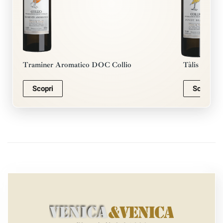
Traminer Aromatico DOC Collio
Tàlis • Pin
Scopri
Scopri