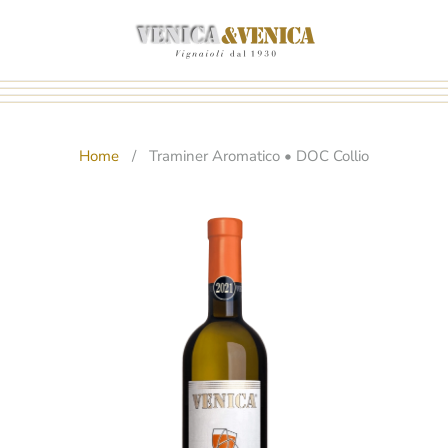
Passa
al
contenuto
principale
Home
Traminer Aromatico • DOC Collio