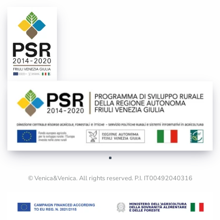
© Venica&Venica. All rights reserved. P.I. IT00492040316