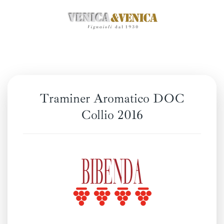
Passa
al
contenuto
principale
Traminer Aromatico DOC
Collio 2016