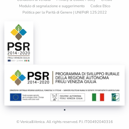
Modulo di segnalazione e suggerimento
Codice Etico
Politica per la Parità di Genere | UNI/PdR 125:2022
© Venica&Venica. All rights reserved. P.I. IT00492040316