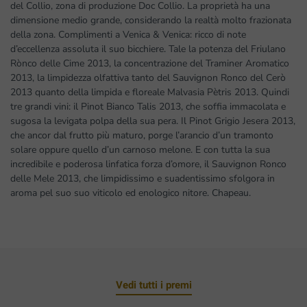
del Collio, zona di produzione Doc Collio. La proprietà ha una
dimensione medio grande, considerando la realtà molto frazionata
della zona. Complimenti a Venica & Venica: ricco di note
d’eccellenza assoluta il suo bicchiere. Tale la potenza del Friulano
Rònco delle Cime 2013, la concentrazione del Traminer Aromatico
2013, la limpidezza olfattiva tanto del Sauvignon Ronco del Cerò
2013 quanto della limpida e floreale Malvasia Pètris 2013. Quindi
tre grandi vini: il Pinot Bianco Talis 2013, che soffia immacolata e
sugosa la levigata polpa della sua pera. Il Pinot Grigio Jesera 2013,
che ancor dal frutto più maturo, porge l’arancio d’un tramonto
solare oppure quello d’un carnoso melone. E con tutta la sua
incredibile e poderosa linfatica forza d’omore, il Sauvignon Ronco
delle Mele 2013, che limpidissimo e suadentissimo sfolgora in
aroma pel suo suo viticolo ed enologico nitore. Chapeau.
Vedi tutti i premi