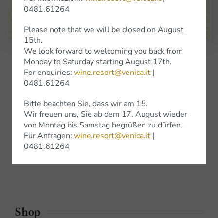
I sabati di gennaio la bottega resterà chiusa
.
0481.61264
Google Maps
Please note that we will be closed on August
15th.
We look forward to welcoming you back from
Iscriviti alla Newsletter
Monday to Saturday starting August 17th.
For enquiries:
wine.resort@venica.it
|
0481.61264
Vini
Bitte beachten Sie, dass wir am 15.
Wir freuen uns, Sie ab dem 17. August wieder
Vini bianchi
von Montag bis Samstag begrüßen zu dürfen.
Für Anfragen:
wine.resort@venica.it
|
Vini Rossi
0481.61264
Wine Experience
Shop