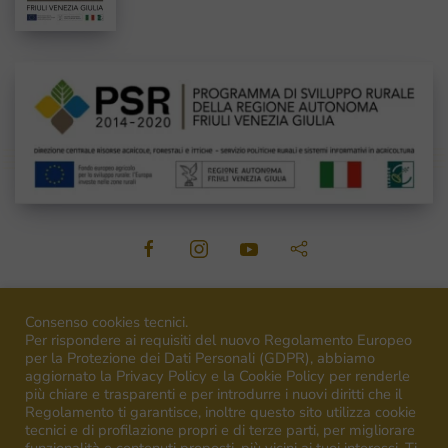
©
2026
Venica&Venica. All rights reserved. P.I. IT00492040316
Consenso cookies tecnici.
Per rispondere ai requisiti del nuovo Regolamento Europeo
per la Protezione dei Dati Personali (GDPR), abbiamo
aggiornato la Privacy Policy e la Cookie Policy per renderle
più chiare e trasparenti e per introdurre i nuovi diritti che il
Regolamento ti garantisce, inoltre questo sito utilizza cookie
Campagna finanziata ai sensi del regolamento UE n.1308/13
tecnici e di profilazione propri e di terze parti, per migliorare
Campaign financed according to EU regulation n.1308/13