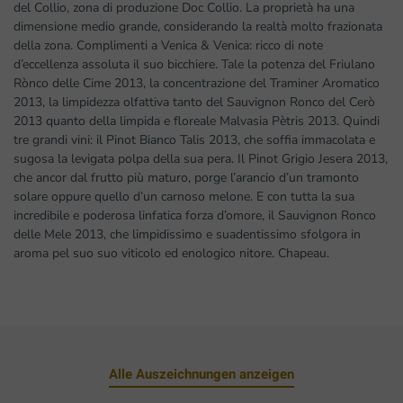
del Collio, zona di produzione Doc Collio. La proprietà ha una
dimensione medio grande, considerando la realtà molto frazionata
della zona. Complimenti a Venica & Venica: ricco di note
d’eccellenza assoluta il suo bicchiere. Tale la potenza del Friulano
Rònco delle Cime 2013, la concentrazione del Traminer Aromatico
2013, la limpidezza olfattiva tanto del Sauvignon Ronco del Cerò
2013 quanto della limpida e floreale Malvasia Pètris 2013. Quindi
tre grandi vini: il Pinot Bianco Talis 2013, che soffia immacolata e
sugosa la levigata polpa della sua pera. Il Pinot Grigio Jesera 2013,
che ancor dal frutto più maturo, porge l’arancio d’un tramonto
solare oppure quello d’un carnoso melone. E con tutta la sua
incredibile e poderosa linfatica forza d’omore, il Sauvignon Ronco
delle Mele 2013, che limpidissimo e suadentissimo sfolgora in
aroma pel suo suo viticolo ed enologico nitore. Chapeau.
Alle Auszeichnungen anzeigen