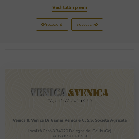
Vedi tutti i premi
Precedenti
Successivi
Venica
&
Venica
Di Gianni
Venica
e
C.
S.S.
Società
Agricola
Località Cerò 8 34070 Dolegna del Collio (Go)
(+39) 0481 61264