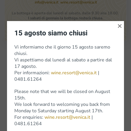
info@venica.it
wine.resort@venica.it
La bottega è aperta dal lunedì al sabato, dalle 9.30 alle 18.00.
I sabati di gennaio la bottega resterà chiusa
.
×
Google Maps
15 agosto siamo chiusi
Vi informiamo che il giorno 15 agosto saremo
Iscriviti alla Newsletter
chiusi.
Vi aspettiamo dal lunedì al sabato a partire dal
17 agosto.
Per informazioni:
wine.resort@venica.it
|
Vini
0481.61264
Vini bianchi
Please note that we will be closed on August
15th.
Vini Rossi
We look forward to welcoming you back from
Monday to Saturday starting August 17th.
Wine Experience
For enquiries:
wine.resort@venica.it
|
0481.61264