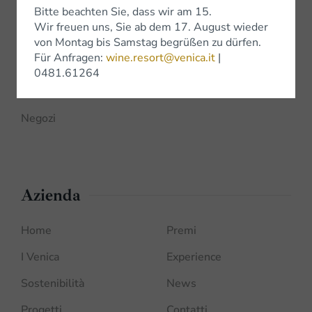
Bitte beachten Sie, dass wir am 15.
Wir freuen uns, Sie ab dem 17. August wieder
Shop
von Montag bis Samstag begrüßen zu dürfen.
Für Anfragen:
wine.resort@venica.it
|
Shop Online
0481.61264
Bottega Venica
Negozi
Azienda
Home
Premi
I Venica
Experience
Sostenibilità
News
Progetti
Contatti