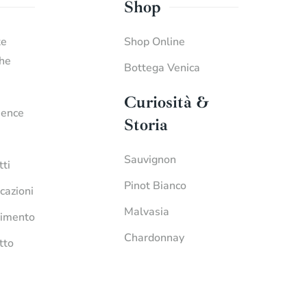
Shop
te
Shop Online
che
Bottega Venica
Curiosità &
ience
Storia
Sauvignon
tti
Pinot Bianco
icazioni
Malvasia
imento
Chardonnay
tto