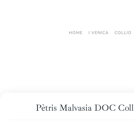
Passa
al
contenuto
HOME
I VENICA
COLLIO
principale
Pètris Malvasia DOC Coll