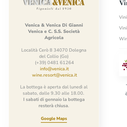
Vi
Vin
Venica
&
Venica
Di Gianni
Vin
Venica
e
C.
S.S.
Società
Agricola
Win
Località Cerò 8 34070 Dolegna
del Collio (Go)
(+39) 0481 61264
info@venica.it
wine.resort@venica.it
La bottega è aperta dal lunedì al
sabato, dalle 9.30 alle 18.00.
I sabati di gennaio la bottega
resterà chiusa
.
Google Maps