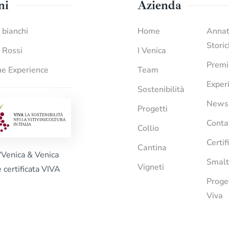
ni
Azienda
i bianchi
Home
Anna
Stori
i Rossi
I Venica
Premi
e Experience
Team
Exper
Sostenibilità
News
Progetti
Conta
Collio
Certif
Cantina
“Venica & Venica
Smalt
Vigneti
è certificata VIVA
Proge
Viva