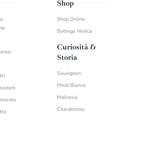
Shop
te
Shop Online
che
Bottega Venica
Curiosità &
ience
Storia
Sauvignon
tti
Pinot Bianco
icazioni
Malvasia
imento
Chardonnay
tto