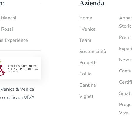
ni
Azienda
i bianchi
Home
Anna
Stori
i Rossi
I Venica
Premi
e Experience
Team
Exper
Sostenibilità
News
Progetti
Conta
Collio
Certif
Cantina
“Venica & Venica
Smalt
Vigneti
è certificata VIVA
Proge
Viva