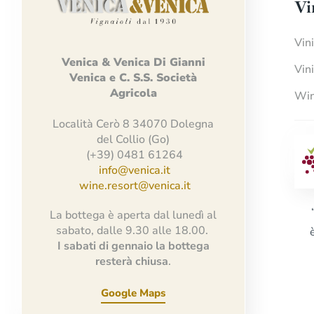
Vi
Vin
Venica
&
Venica
Di Gianni
Vin
Venica
e
C.
S.S.
Società
Agricola
Win
Località Cerò 8 34070 Dolegna
del Collio (Go)
(+39) 0481 61264
info@venica.it
wine.resort@venica.it
La bottega è aperta dal lunedì al
sabato, dalle 9.30 alle 18.00.
I sabati di gennaio la bottega
resterà chiusa
.
Google Maps