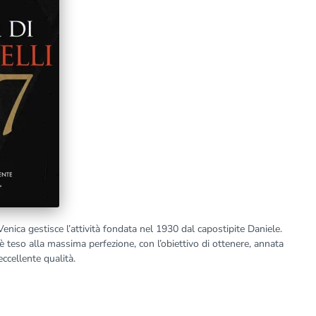
enica gestisce l’attività fondata nel 1930 dal capostipite Daniele.
è teso alla massima perfezione, con l’obiettivo di ottenere, annata
ccellente qualità.