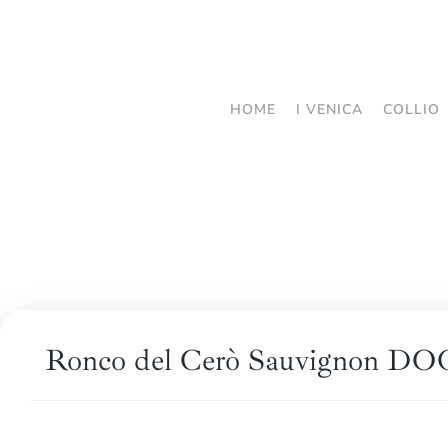
Passa
al
contenuto
HOME
I VENICA
COLLIO
principale
Ronco del Cerò Sauvignon DOC