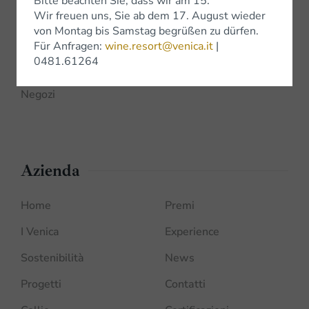
Bitte beachten Sie, dass wir am 15.
Shop
Wir freuen uns, Sie ab dem 17. August wieder
von Montag bis Samstag begrüßen zu dürfen.
Shop Online
Für Anfragen:
wine.resort@venica.it
|
0481.61264
Bottega Venica
Negozi
Azienda
Home
Premi
I Venica
Experience
Sostenibilità
News
Progetti
Contatti