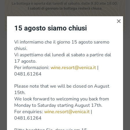
La bottega è aperta dal lunedì al sabato, dalle 9.30 alle 18.00.
I sabati di gennaio la bottega resterà chiusa
.
×
Google Maps
15 agosto siamo chiusi
Vi informiamo che il giorno 15 agosto saremo
Iscriviti alla Newsletter
chiusi.
Vi aspettiamo dal lunedì al sabato a partire dal
17 agosto.
Vini
Per informazioni:
wine.resort@venica.it
|
0481.61264
Vini bianchi
Please note that we will be closed on August
Vini Rossi
15th.
We look forward to welcoming you back from
Wine Experience
Monday to Saturday starting August 17th.
For enquiries:
wine.resort@venica.it
|
0481.61264