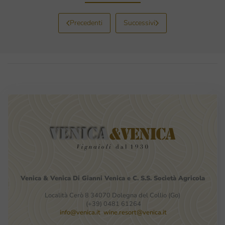
Precedenti
Successivi
Venica
&
Venica
Di Gianni
Venica
e
C.
S.S.
Società
Agricola
Località Cerò 8 34070 Dolegna del Collio (Go)
(+39) 0481 61264
info@venica.it
wine.resort@venica.it