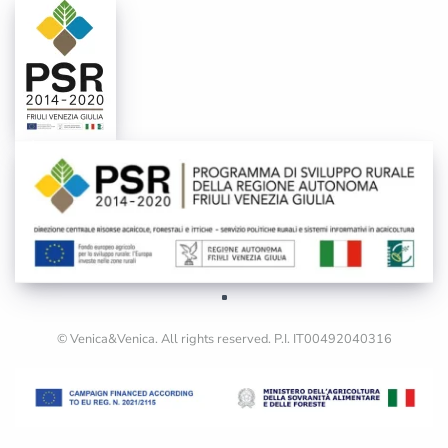
© Venica&Venica. All rights reserved. P.I. IT00492040316