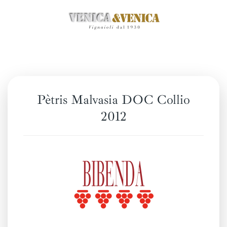
Passa
al
contenuto
principale
Pètris Malvasia DOC Collio
2012