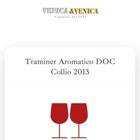
Passa
al
contenuto
principale
Traminer Aromatico DOC
Collio 2013