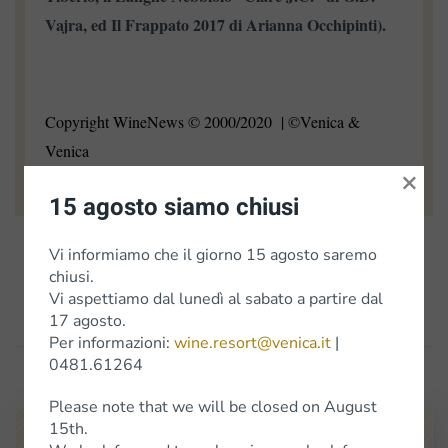
Vajra, ed Il Frappato 2017 di Arianna Occhipinti).
Copyright WineNews © 2000/2020
| ©Venica &
Venica
×
15 agosto siamo chiusi
Vi informiamo che il giorno 15 agosto saremo
Precedenti
Successivi
chiusi.
Vi aspettiamo dal lunedì al sabato a partire dal
17 agosto.
Per informazioni:
wine.resort@venica.it
|
0481.61264
Please note that we will be closed on August
15th.