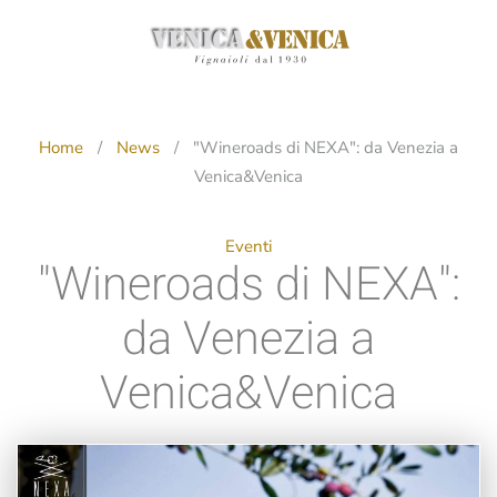
Passa
al
contenuto
principale
Home
News
"Wineroads di NEXA": da Venezia a
Venica&Venica
Eventi
"Wineroads di NEXA":
da Venezia a
Venica&Venica