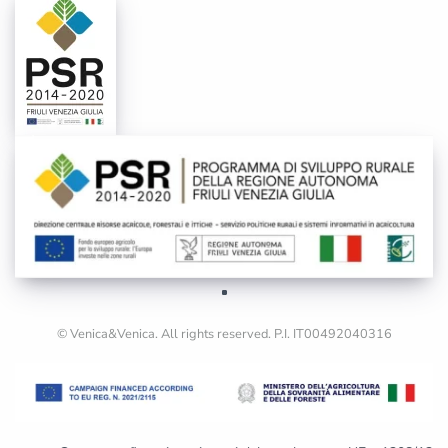
© Venica&Venica. All rights reserved. P.I. IT00492040316